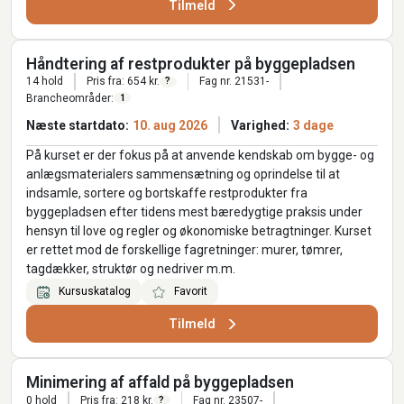
Tilmeld
Håndtering af restprodukter på byggepladsen
14 hold
Pris fra: 654 kr.
Fag nr. 21531-
?
Brancheområder:
1
Næste startdato:
10. aug 2026
Varighed:
3 dage
På kurset er der fokus på at anvende kendskab om bygge- og
anlægsmaterialers sammensætning og oprindelse til at
indsamle, sortere og bortskaffe restprodukter fra
byggepladsen efter tidens mest bæredygtige praksis under
hensyn til love og regler og økonomiske betragtninger. Kurset
er rettet mod de forskellige fagretninger: murer, tømrer,
tagdækker, struktør og nedriver m.m.
Kursuskatalog
Favorit
Tilmeld
Minimering af affald på byggepladsen
0 hold
Pris fra: 218 kr.
Fag nr. 23507-
?