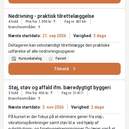
Nedrivning - praktisk tilrettelæggelse
4 hold
Pris fra: 1.090 kr.
Fag nr. 40166-
?
Brancheområder:
1
Næste startdato:
21. sep 2026
Varighed:
3 dage
Deltageren kan selvstændigt tilrettelægge den praktiske
udførelse af alle nedrivningsopgaver.
Kursuskatalog
Favorit
Tilmeld
Støj, støv og affald ifm. bæredygtigt byggeri
3 hold
Pris fra: 436 kr.
Fag nr. 21417-
?
Brancheområder:
1
Næste startdato:
3. nov 2026
Varighed:
2 dage
På kurset er der fokus på at eliminere gener fra støj-,
vibrationspåvirkninger samt støv bl.a. ved hjælp af
substitutions- og forebyggelsesprincipper. Du lærer også at