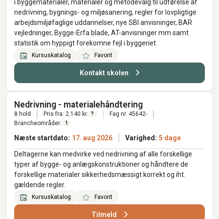
i byggematerialer, materialer og metodevalg til udførelse af
nedrivning, bygnings- og miljøsanering, regler for lovpligtige
arbejdsmiljøfaglige uddannelser, nye SBI anvisninger, BAR
vejledninger, Bygge-Erfa blade, AT-anvisninger mm samt
statistik om hyppigt forekomne fejl i byggeriet.
Kursuskatalog
Favorit
Kontakt skolen
Nedrivning - materialehåndtering
8 hold
Pris fra: 2.140 kr.
Fag nr. 45642-
?
Brancheområder:
1
Næste startdato:
17. aug 2026
Varighed:
5 dage
Deltagerne kan medvirke ved nedrivning af alle forskellige
typer af bygge- og anlægskonstruktioner og håndtere de
forskellige materialer sikkerhedsmæssigt korrekt og iht.
gældende regler.
Kursuskatalog
Favorit
Tilmeld