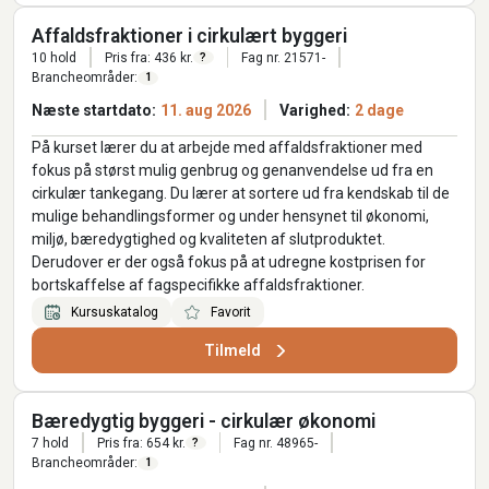
Affaldsfraktioner i cirkulært byggeri
10 hold
Pris fra: 436 kr.
Fag nr. 21571-
?
Brancheområder:
1
Næste startdato:
11. aug 2026
Varighed:
2 dage
På kurset lærer du at arbejde med affaldsfraktioner med
fokus på størst mulig genbrug og genanvendelse ud fra en
cirkulær tankegang. Du lærer at sortere ud fra kendskab til de
mulige behandlingsformer og under hensynet til økonomi,
miljø, bæredygtighed og kvaliteten af slutproduktet.
Derudover er der også fokus på at udregne kostprisen for
bortskaffelse af fagspecifikke affaldsfraktioner.
Kursuskatalog
Favorit
Tilmeld
Bæredygtig byggeri - cirkulær økonomi
7 hold
Pris fra: 654 kr.
Fag nr. 48965-
?
Brancheområder:
1