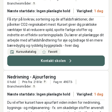
Brancheområder:
1
Næste startdato: Ingen planlagte hold
Varighed:
1 dag
Få styr på lovkrav, sortering og de affaldsfraktioner, der
påvirker CO2-regnskabet mest. Kurset giver dig praktiske
værktøjer til at reducere spild, spotte farlige stoffer og
indrette en effektiv sorteringsplads. Du lærer at planlægge dit
arbejde med affaldshåndtering for øje og bidrage til en mere
bæredygtig og ryddelig byggeplads - hver dag.
Kursuskatalog
Favorit
Kontakt skolen
Nedrivning - Ajourføring
0 hold
Pris fra: 218 kr.
Fag nr. 49073-
?
Brancheområder:
1
Næste startdato: Ingen planlagte hold
Varighed:
1 dag
Du vil efter kurset have ajourført viden inden for nedrivning,
bygnings- og miljøsanering - fx. om skadelige stoffer anvendt