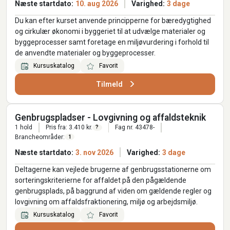
Næste startdato:
10. aug 2026
Varighed:
3 dage
Du kan efter kurset anvende principperne for bæredygtighed
og cirkulær økonomi i byggeriet til at udvælge materialer og
byggeprocesser samt foretage en miljøvurdering i forhold til
de anvendte materialer og byggeprocesser.
Kursuskatalog
Favorit
Tilmeld
Genbrugspladser - Lovgivning og affaldsteknik
1 hold
Pris fra: 3.410 kr.
Fag nr. 43478-
?
Brancheområder:
1
Næste startdato:
3. nov 2026
Varighed:
3 dage
Deltagerne kan vejlede brugerne af genbrugsstationerne om
sorteringskriterierne for affaldet på den pågældende
genbrugsplads, på baggrund af viden om gældende regler og
lovgivning om affaldsfraktionering, miljø og arbejdsmiljø.
Kursuskatalog
Favorit