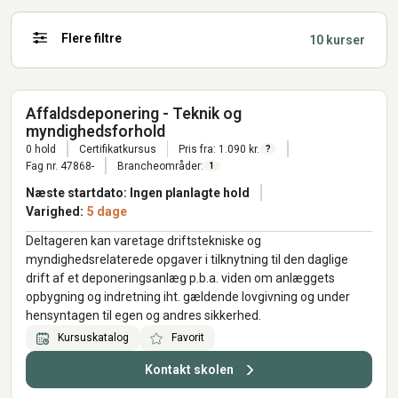
Flere filtre
10 kurser
Affaldsdeponering - Teknik og
myndighedsforhold
0 hold
Certifikatkursus
Pris fra: 1.090 kr.
?
Fag nr. 47868-
Brancheområder:
1
Næste startdato: Ingen planlagte hold
Varighed:
5 dage
Deltageren kan varetage driftstekniske og
myndighedsrelaterede opgaver i tilknytning til den daglige
drift af et deponeringsanlæg p.b.a. viden om anlæggets
opbygning og indretning iht. gældende lovgivning og under
hensyntagen til egen og andres sikkerhed.
Kursuskatalog
Favorit
Kontakt skolen