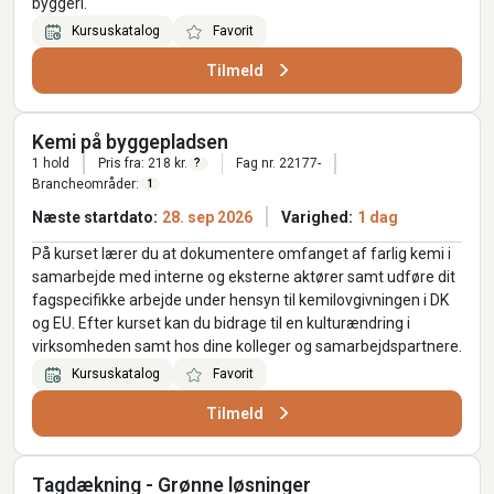
byggeri.
Kursuskatalog
Favorit
Tilmeld
Kemi på byggepladsen
1 hold
Pris fra: 218 kr.
Fag nr. 22177-
?
Brancheområder:
1
Næste startdato:
28. sep 2026
Varighed:
1 dag
På kurset lærer du at dokumentere omfanget af farlig kemi i
samarbejde med interne og eksterne aktører samt udføre dit
fagspecifikke arbejde under hensyn til kemilovgivningen i DK
og EU. Efter kurset kan du bidrage til en kulturændring i
virksomheden samt hos dine kolleger og samarbejdspartnere.
Kursuskatalog
Favorit
Tilmeld
Tagdækning - Grønne løsninger