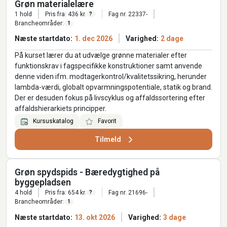
Grøn materialelære
1 hold
Pris fra: 436 kr.
Fag nr. 22337-
?
Brancheområder:
1
Næste startdato:
1. dec 2026
Varighed:
2 dage
På kurset lærer du at udvælge grønne materialer efter
funktionskrav i fagspecifikke konstruktioner samt anvende
denne viden ifm. modtagerkontrol/kvalitetssikring, herunder
lambda-værdi, globalt opvarmningspotentiale, statik og brand.
Der er desuden fokus på livscyklus og affaldssortering efter
affaldshierarkiets principper.
Kursuskatalog
Favorit
Tilmeld
Grøn spydspids - Bæredygtighed på
byggepladsen
4 hold
Pris fra: 654 kr.
Fag nr. 21696-
?
Brancheområder:
1
Næste startdato:
13. okt 2026
Varighed:
3 dage