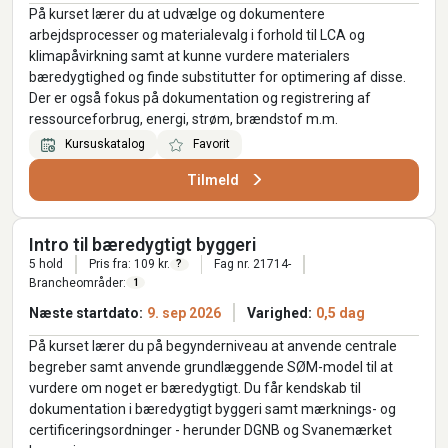
På kurset lærer du at udvælge og dokumentere
arbejdsprocesser og materialevalg i forhold til LCA og
klimapåvirkning samt at kunne vurdere materialers
bæredygtighed og finde substitutter for optimering af disse.
Der er også fokus på dokumentation og registrering af
ressourceforbrug, energi, strøm, brændstof m.m.
Kursuskatalog
Favorit
Tilmeld
Intro til bæredygtigt byggeri
5 hold
Pris fra: 109 kr.
Fag nr. 21714-
?
Brancheområder:
1
Næste startdato:
9. sep 2026
Varighed:
0,5 dag
På kurset lærer du på begynderniveau at anvende centrale
begreber samt anvende grundlæggende SØM-model til at
vurdere om noget er bæredygtigt. Du får kendskab til
dokumentation i bæredygtigt byggeri samt mærknings- og
certificeringsordninger - herunder DGNB og Svanemærket