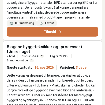
udvælgelse af byggematerialer, EPD standarder og EPD'er for
byggevarer. Der er også fokus på at kunne gennemføre
"modtagekontrol" på pladsleverede byggematerialer i
overensstemmelse med produkttyper i projektmaterialer.
Kursuskatalog
Favorit
Tilmeld
Biogene byggeteknikker og -processer i
tømrerfaget
2 hold
Pris fra: 654 kr.
Fag nr. 22498-
?
Brancheområder:
1
Næste startdato:
16. nov 2026
Varighed:
3 dage
Dette kursus er designet til tømrere, der ønsker at udvide
deres viden og færdigheder inden for bæredygtigt byggeri.
Efter endt kursus vil du have: - Praktiske færdigheder: Du kan
udføre forskellige byggeopgaver med biogene materialer. -
Teoretisk viden: Du har en solid forståelse for bæredygtigt
byggeri og bygningsfysik. - Kendskab til LCA og EPD: Du kan
arbejde med livscyklusanalyser og miljøvaredeklarationer. -