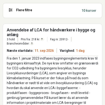
Flere filtre
10 kurser
Anvendelse af LCA for håndværkere i bygge og
anlæg
3 hold
Pris fra: 218 kr.
Fag nr. 20912-
?
Brancheområder:
1
Næste startdato:
11. sep 2026
Varighed:
1 dag
Fra den 1. januar 2023 indfases bygningsreglementets krav til
bygningers klimaaftryk. De nye krav omfatter en grænseværdi
for CO2-udledning fra bygningens livscyklus, herunder
Livscyklusvurderinger (LCA), som angiver en bygnings
klimabelastning. På kurset er der fokus på hvad du som
håndværker er nødt til at vide om livscyklusvurdering (LCA) og
hvordan du skal anvende en LCA i byggefaserne: -
produktfasen - byggeproces - brugsfasen - endt levetid -
genbrug/genanvendelse På kurset lærer du at anvende
information i projektmateriale om LCA-beregninger til