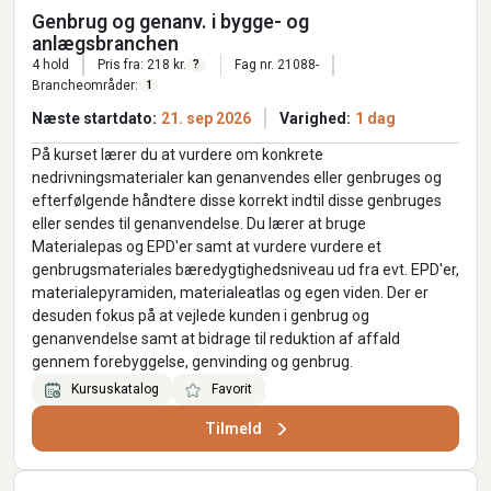
Genbrug og genanv. i bygge- og
anlægsbranchen
4 hold
Pris fra: 218 kr.
Fag nr. 21088-
?
Brancheområder:
1
Næste startdato:
21. sep 2026
Varighed:
1 dag
På kurset lærer du at vurdere om konkrete
nedrivningsmaterialer kan genanvendes eller genbruges og
efterfølgende håndtere disse korrekt indtil disse genbruges
eller sendes til genanvendelse. Du lærer at bruge
Materialepas og EPD'er samt at vurdere vurdere et
genbrugsmateriales bæredygtighedsniveau ud fra evt. EPD'er,
materialepyramiden, materialeatlas og egen viden. Der er
desuden fokus på at vejlede kunden i genbrug og
genanvendelse samt at bidrage til reduktion af affald
gennem forebyggelse, genvinding og genbrug.
Kursuskatalog
Favorit
Tilmeld