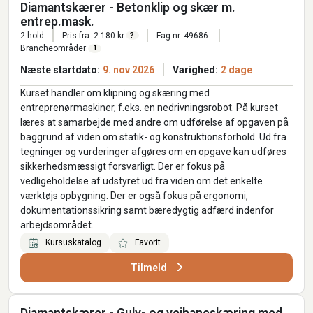
Diamantskærer - Betonklip og skær m.
entrep.mask.
2 hold
Pris fra: 2.180 kr.
Fag nr. 49686-
?
Brancheområder:
1
Næste startdato:
9. nov 2026
Varighed:
2 dage
Kurset handler om klipning og skæring med
entreprenørmaskiner, f.eks. en nedrivningsrobot. På kurset
læres at samarbejde med andre om udførelse af opgaven på
baggrund af viden om statik- og konstruktionsforhold. Ud fra
tegninger og vurderinger afgøres om en opgave kan udføres
sikkerhedsmæssigt forsvarligt. Der er fokus på
vedligeholdelse af udstyret ud fra viden om det enkelte
værktøjs opbygning. Der er også fokus på ergonomi,
dokumentationssikring samt bæredygtig adfærd indenfor
arbejdsområdet.
Kursuskatalog
Favorit
Tilmeld
Diamantskærer - Gulv- og vejbaneskæring med