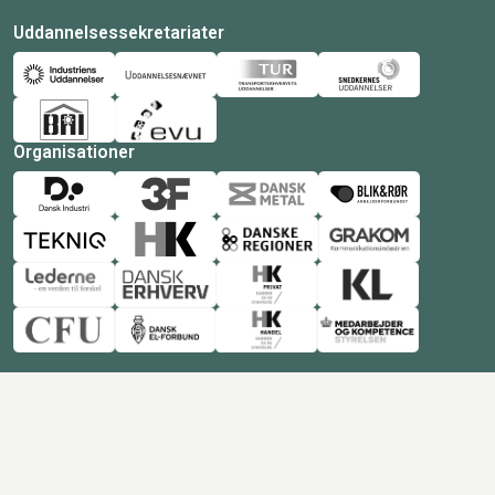
Uddannelsessekretariater
Organisationer
© Copyright 2026 Amukurs |
Powered by: MCB