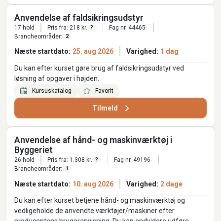
Anvendelse af faldsikringsudstyr
17 hold
Pris fra: 218 kr.
Fag nr. 44465-
?
Brancheområder:
2
Næste startdato:
25. aug 2026
Varighed:
1 dag
Du kan efter kurset gøre brug af faldsikringsudstyr ved
løsning af opgaver i højden.
Kursuskatalog
Favorit
Tilmeld
Anvendelse af hånd- og maskinværktøj i
Byggeriet
26 hold
Pris fra: 1.308 kr.
Fag nr. 49196-
?
Brancheområder:
1
Næste startdato:
10. aug 2026
Varighed:
2 dage
Du kan efter kurset betjene hånd- og maskinværktøj og
vedligeholde de anvendte værktøjer/maskiner efter
producentens brugeranvisning. Du kan endvidere udføre