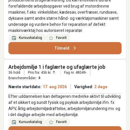
forefaldende arbejdsopgaver ved brug af motordrevne
maskiner, f.eks. vinkelsliber, kædesav, overfræser, rundsave,
dyksave samt andre større hånd- og værktøjsmaskiner samt
undersøge og vurdere behov for reparation af defekt
maskinværktøj hos autoriseret reparatør.
Kursuskatalog
Favorit
Tilmeld
Arbejdsmiljø 1 i faglærte og ufaglærte job
36 hold
Pris fra: 436 kr.
Fag nr. 48049-
?
Brancheområder:
3
Næste startdato:
17. aug 2026
Varighed:
2 dage
Efter uddannelsen kan deltageren medvirke aktivt til udvikling
af et sikkert og sundt fysisk og psykisk arbejdsmiljø ifm. fx
APV, årlig arbejdsmiljødrøftelse, arbejdsmiljørundering mv. og
i det daglige arbejde med arbejdsmiljø.
Kursuskatalog
Favorit