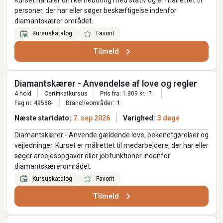
Kurset handler om kerneboring med stativ og er målrettet til
personer, der har eller søger beskæftigelse indenfor
diamantskærer området.
Kursuskatalog
Favorit
Tilmeld
Diamantskærer - Anvendelse af love og regler
4 hold
Certifikatkursus
Pris fra: 1.309 kr.
?
Fag nr. 49588-
Brancheområder:
1
Næste startdato:
7. sep 2026
Varighed:
3 dage
Diamantskærer - Anvende gældende love, bekendtgørelser og
vejledninger. Kurset er målrettet til medarbejdere, der har eller
søger arbejdsopgaver eller jobfunktioner indenfor
diamantskærerområdet.
Kursuskatalog
Favorit
Tilmeld