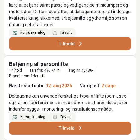
lære at betjene samt passe og vedligeholde minidumpere og
motorbører. Dette indbefatter, at deltagerne lærer at inddrage
kvalitetssikring, sikkerhed, arbejdsmiljø og ydre miljø som en
naturlig del af arbejdet.
Kursuskatalog
Favorit
Tilmeld
Betjening af personlifte
17 hold
Pris fra: 436 kr.
Fag nr. 43488-
?
Brancheområder:
1
Næste startdato:
12. aug 2026
Varighed:
2 dage
Deltagerne kan anvende forskellige typer af lifte (bom-, sax-
og trailerlifte)i forbindelse med udførelse af arbejdsopgaver
indenfor bygge-, montering- og installationsområdet.
Kursuskatalog
Favorit
Tilmeld