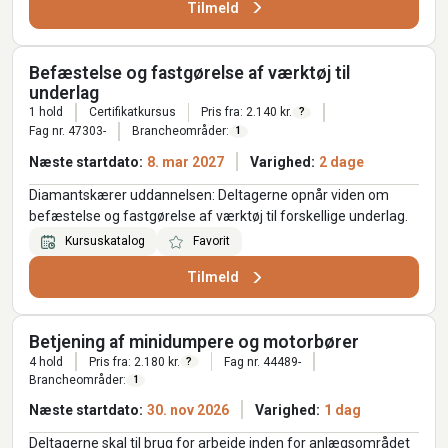
Tilmeld
Befæstelse og fastgørelse af værktøj til
underlag
1 hold
Certifikatkursus
Pris fra: 2.140 kr.
?
Fag nr. 47303-
Brancheområder:
1
Næste startdato:
8. mar 2027
Varighed:
2 dage
Diamantskærer uddannelsen: Deltagerne opnår viden om
befæstelse og fastgørelse af værktøj til forskellige underlag.
Kursuskatalog
Favorit
Tilmeld
Betjening af minidumpere og motorbører
4 hold
Pris fra: 2.180 kr.
Fag nr. 44489-
?
Brancheområder:
1
Næste startdato:
30. nov 2026
Varighed:
1 dag
Deltagerne skal til brug for arbejde inden for anlægsområdet