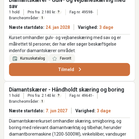
sav
1 hold
Pris fra: 2.180 kr.
Fag nr. 49598-
?
Brancheområder:
1
Næste startdato:
24. jan 2028
Varighed:
3 dage
Kurset omhandler gulv- og vejbaneskæring med sav og er
målrettet til personer, der har eller søger beskæftigelse
indenfor diamantskærer området.
Kursuskatalog
Favorit
Tilmeld
Diamantskærer - Håndholdt skæring og boring
1 hold
Pris fra: 2.140 kr.
Fag nr. 49641-
?
Brancheområder:
1
Næste startdato:
7. jun 2027
Varighed:
3 dage
Diamantskærerkurset omhandler skæring, smigboring, og
boring med relevant diamantværktøj og tilbehør, herunder
diamantboremaskine (1200-5000W), vinkelsliber, vandsuger