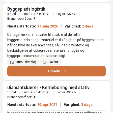
Byggepladslogistik
8 hold
Pris fra: 1.745 kr.
Fag nr. 43749-
?
Brancheområder:
1
Næste startdato:
17. aug 2026
Varighed:
2 dage
Deltagerne kan medvirke til at sikre at de rette
byggematerialer og -materiel er til rådighed på byggepladsen
når og hvor de skal anvendes, så unødig ventetid og
beskadigelse af oplagrede materialer undgås og
byggeprocessen kan forløbe smidigt.
Kursuskatalog
Favorit
Tilmeld
Diamantskærer - Kerneboring med stativ
1 hold
Pris fra: 2.140 kr.
Fag nr. 49597-
?
Brancheområder:
1
Næste startdato:
19. apr 2027
Varighed:
3 dage