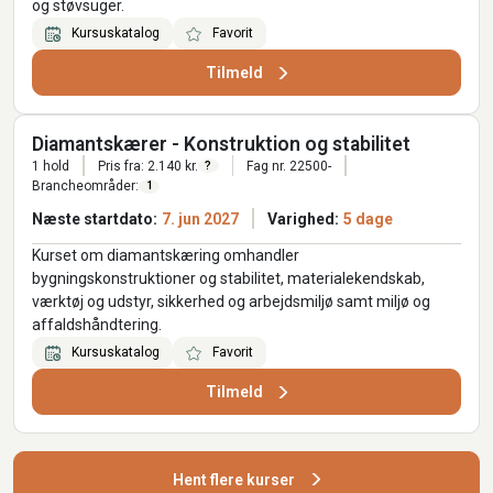
og støvsuger.
Kursuskatalog
Favorit
Tilmeld
Diamantskærer - Konstruktion og stabilitet
1 hold
Pris fra: 2.140 kr.
Fag nr. 22500-
?
Brancheområder:
1
Næste startdato:
7. jun 2027
Varighed:
5 dage
Kurset om diamantskæring omhandler
bygningskonstruktioner og stabilitet, materialekendskab,
værktøj og udstyr, sikkerhed og arbejdsmiljø samt miljø og
affaldshåndtering.
Kursuskatalog
Favorit
Tilmeld
Hent flere kurser