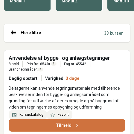
Modul 1
Modul 2
Modul 3
Flere filtre
33 kurser
Anvendelse af bygge- og anlægstegninger
8 hold
Pris fra: 654 kr.
Fag nr. 45542-
?
Brancheområder:
1
Daglig opstart
Varighed:
3 dage
Deltagerne kan anvende tegningsmateriale med tilhørende
beskrivelser inden for bygge- og anlægsområdet som
grundlag for udførelse af deres arbejde og på baggrund af
viden om tegningernes opbygning og udformning.
Kursuskatalog
Favorit
Tilmeld