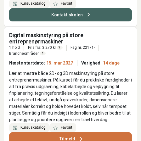
Kursuskatalog
Favorit
Kontakt skolen
Digital maskinstyring på store
entreprenørmaskiner
1 hold
Pris fra: 3.270 kr.
Fag nr. 22171-
?
Brancheområder:
1
Næste startdato:
15. mar 2027
Varighed:
14 dage
Lær at mestre både 2D- og 3D maskinstyring på store
entreprenørmaskiner. På kurset får du praktiske færdigheder i
alt fra præcis udgravning, kabelarbejde og vejbygning til
finplanering, tegningsforståelse og kvalitetssikring. Du lærer
at arbejde effektivt, undgå graveskader, dimensionere
materialer korrekt og holde hovedet koldt, selv når tempoet
stiger. Samtidig får du indsigt i lederrollen og bliver bedre til at
planlægge og prioritere opgaver i en travl hverdag.
Kursuskatalog
Favorit
Tilmeld