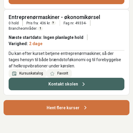
Entreprenørmaskiner - økonomikørsel
0 hold
Pris fra: 436 kr.
Fag nr. 49334-
?
Brancheområder:
1
Næste startdato: Ingen planlagte hold
Varighed:
2 dage
Du kan efter kurset betjene entreprenørmaskiner, så der
tages hensyn til både brændstoføkonomi og til forebyggelse
af helkropvibrationer under kørslen.
Kursuskatalog
Favorit
Kontakt skolen
Hent flere kurser