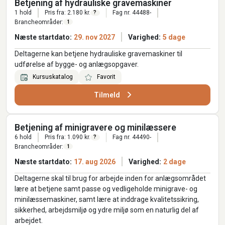
Betjening af hydrauliske gravemaskiner
1 hold
Pris fra: 2.180 kr.
Fag nr. 44488-
?
Brancheområder:
1
Næste startdato:
29. nov 2027
Varighed:
5 dage
Deltagerne kan betjene hydrauliske gravemaskiner til
udførelse af bygge- og anlægsopgaver.
Kursuskatalog
Favorit
Tilmeld
Betjening af minigravere og minilæssere
6 hold
Pris fra: 1.090 kr.
Fag nr. 44490-
?
Brancheområder:
1
Næste startdato:
17. aug 2026
Varighed:
2 dage
Deltagerne skal til brug for arbejde inden for anlægsområdet
lære at betjene samt passe og vedligeholde minigrave- og
minilæssemaskiner, samt lære at inddrage kvalitetssikring,
sikkerhed, arbejdsmiljø og ydre miljø som en naturlig del af
arbejdet.