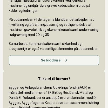
hensigtsmæssig brændstoføkonomi, vedligehold af
maskiner og undgår dyre graveskader, såsom brud på
kabler og ledninger.
På uddannelsen vil deltagerne blandt andet arbejde med
nivellering og afsætning, pasning og vedligeholdelse af
maskiner, graveteknik og økonomikørsel samt undervisning
i udgravning med 2D og 3D.
Samarbejde, kommunikation samt sikkerhed og
arbejdsmiljø er også væsentlige elementer på uddannelsen.
Se brochure:
Tilskud til kursus?
Bygge- og Anlægsbranchens Udviklingsfond (BAUF) er
målrettet medlemmer af 3F, Blik og Rør, Dansk Metal og
Dansk El-forbund, der er ansat på overenskomster med DI
Byggeri, Byggefagenes Kooperative Landssammenslutning
samt tiltrædelsesoverenskomster.