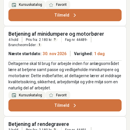
Kursuskatalog
Favorit
Tilmeld
Betjening af minidumpere og motorbører
4 hold
Pris fra: 2.180 kr.
Fag nr. 44489-
?
Brancheområder:
1
Næste startdato:
30. nov 2026
Varighed:
1 dag
Deltagerne skal til brug for arbejde inden for anlægsområdet
lære at betjene samt passe og vedligeholde minidumpere og
motorbører. Dette indbefatter, at deltagerne lærer at inddrage
kvalitetssikring, sikkerhed, arbejdsmiljø og ydre miljø som en
naturlig del af arbejdet.
Kursuskatalog
Favorit
Tilmeld
Betjening af rendegravere
3 hold
Pris fra: 2.180 kr.
Fag nr. 44491-
?