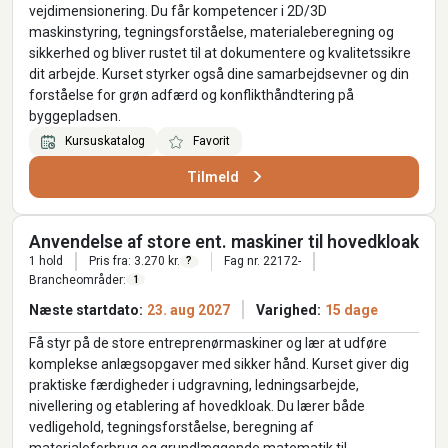
vejdimensionering. Du får kompetencer i 2D/3D
maskinstyring, tegningsforståelse, materialeberegning og
sikkerhed og bliver rustet til at dokumentere og kvalitetssikre
dit arbejde. Kurset styrker også dine samarbejdsevner og din
forståelse for grøn adfærd og konflikthåndtering på
byggepladsen.
Kursuskatalog
Favorit
Tilmeld
Anvendelse af store ent. maskiner til hovedkloak
1 hold
Pris fra: 3.270 kr.
Fag nr. 22172-
?
Brancheområder:
1
Næste startdato:
23. aug 2027
Varighed:
15 dage
Få styr på de store entreprenørmaskiner og lær at udføre
komplekse anlægsopgaver med sikker hånd. Kurset giver dig
praktiske færdigheder i udgravning, ledningsarbejde,
nivellering og etablering af hovedkloak. Du lærer både
vedligehold, tegningsforståelse, beregning af