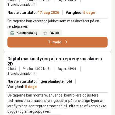
Brancheområder:
1
Næste startdato:
17. aug 2026
Varighed:
5 dage
Deltagerne kan varetage jobbet som maskinefører på en
rendegraver.
Kursuskatalog
Favorit
Tilmeld
Digital maskinstyring af entreprenørmaskiner i
2D
0 hold
Pris fra: 1.090 kr.
Fag nr. 45901-
?
Brancheområder:
1
Næste startdato: Ingen planlagte hold
Varighed:
5 dage
Deltagerne kan montere, anvende, kontrollere og justere
todimensionalt maskinstyringsudstyr på forskellige typer af
jordflytnings-/entreprenørmateriel til udførelse af komplekse
bygge- og anlægsopgaver.