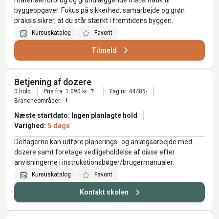
materialeforbrug og grundlæggende matematik til
byggeopgaver. Fokus på sikkerhed, samarbejde og grøn
praksis sikrer, at du står stærkt i fremtidens byggeri.
Kursuskatalog
Favorit
Tilmeld
Betjening af dozere
0 hold
Pris fra: 1.090 kr.
Fag nr. 44485-
?
Brancheområder:
1
Næste startdato: Ingen planlagte hold
Varighed:
5 dage
Deltagerne kan udføre planerings- og anlægsarbejde med
dozere samt foretage vedligeholdelse af disse efter
anvisningerne i instrukstionsbøger/brugermanualer.
Kursuskatalog
Favorit
Kontakt skolen