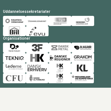
Uddannelsessekretariater
Organisationer
© Copyright 2026 Amukurs |
Powered by: MCB