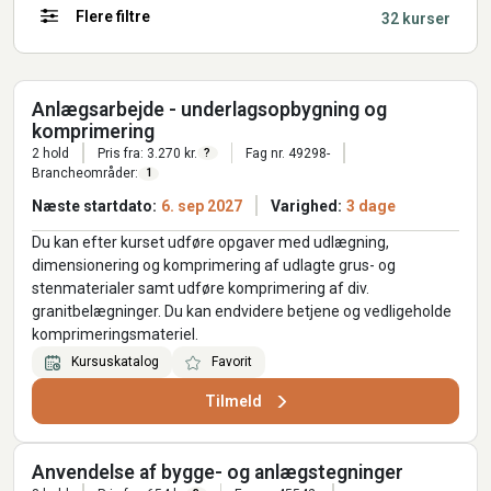
Flere filtre
32 kurser
Anlægsarbejde - underlagsopbygning og
komprimering
2 hold
Pris fra: 3.270 kr.
Fag nr. 49298-
?
Brancheområder:
1
Næste startdato:
6. sep 2027
Varighed:
3 dage
Du kan efter kurset udføre opgaver med udlægning,
dimensionering og komprimering af udlagte grus- og
stenmaterialer samt udføre komprimering af div.
granitbelægninger. Du kan endvidere betjene og vedligeholde
komprimeringsmateriel.
Kursuskatalog
Favorit
Tilmeld
Anvendelse af bygge- og anlægstegninger