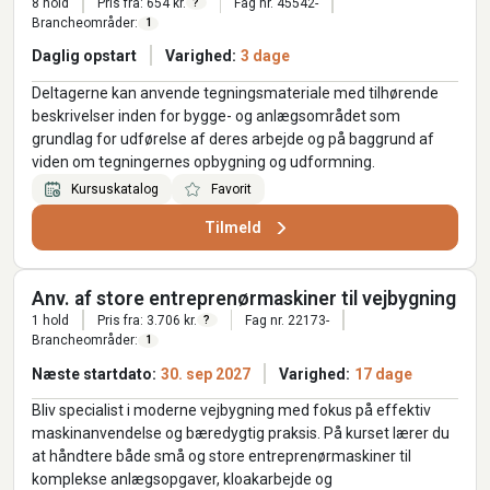
8 hold
Pris fra: 654 kr.
Fag nr. 45542-
?
Brancheområder:
1
Daglig opstart
Varighed:
3 dage
Deltagerne kan anvende tegningsmateriale med tilhørende
beskrivelser inden for bygge- og anlægsområdet som
grundlag for udførelse af deres arbejde og på baggrund af
viden om tegningernes opbygning og udformning.
Kursuskatalog
Favorit
Tilmeld
Anv. af store entreprenørmaskiner til vejbygning
1 hold
Pris fra: 3.706 kr.
Fag nr. 22173-
?
Brancheområder:
1
Næste startdato:
30. sep 2027
Varighed:
17 dage
Bliv specialist i moderne vejbygning med fokus på effektiv
maskinanvendelse og bæredygtig praksis. På kurset lærer du
at håndtere både små og store entreprenørmaskiner til
komplekse anlægsopgaver, kloakarbejde og