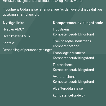
Amukurs.dk ejes af Dansk Industri, 3F og Dansk Metal.
Industriens Uddannelser er ansvarlige for den overordnede drift og
udvikling af amukurs.dk.
Nyttige links
Kompetenceudviklingsfonde
Hvad er AMU?
Industriens
Kompetenceudviklingsfond
Hvad koster AMU?
Træ- og Møbelindustriens
Kontakt
Kompetencefond
Behandling af personoplysninger
Emballageindustriens
Kompetenceudviklingsfond
El-branchens
Kompetenceudviklingsfond
Vvs-branchens
Kompetenceudviklingsfond
AL Efteruddannelse
kompetencefonde.dk