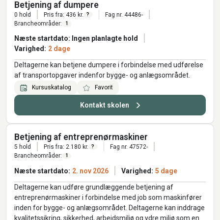
Betjening af dumpere
0 hold
Pris fra: 436 kr.
Fag nr. 44486-
?
Brancheområder:
1
Næste startdato: Ingen planlagte hold
Varighed:
2 dage
Deltagerne kan betjene dumpere i forbindelse med udførelse
af transportopgaver indenfor bygge- og anlægsområdet.
Kursuskatalog
Favorit
Kontakt skolen
Betjening af entreprenørmaskiner
5 hold
Pris fra: 2.180 kr.
Fag nr. 47572-
?
Brancheområder:
1
Næste startdato:
2. nov 2026
Varighed:
5 dage
Deltagerne kan udføre grundlæggende betjening af
entreprenørmaskiner i forbindelse med job som maskinfører
inden for bygge- og anlægsområdet. Deltagerne kan inddrage
kvalitetssikring, sikkerhed, arbejdsmiljø og ydre miljø som en