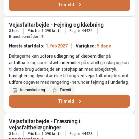
Tilmeld
Vejasfaltarbejde - Fejning og klæbning
3 hold
Pris fra: 1.090 kr.
Fag nr. 44422-
?
Brancheområder:
1
Næste startdato:
1. feb 2027
Varighed:
5 dage
Deltagerne kan udføre udlægning af klæbemidler på
asfaltbærelag samt støvbindemidler på stabilt gruslag og kan
til dette brug udarbejde en sprøjteplan med arbejdstryk,
hastighed og dysestørrelse til brug ved vejasfaltarbejde samt
udføre opgaver med rengøring -herunder fejning af underlag.
Kursuskatalog
Favorit
Tilmeld
Vejasfaltarbejde - Fræsning i
vejasfaltbelægninger
3 hold
Pris fra: 1.090 kr.
Fag nr. 44423-
?