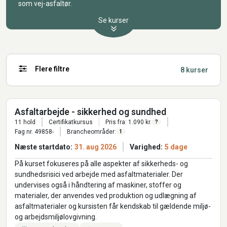
som vej-asfaltør.
Se kurser
Flere filtre
8 kurser
Asfaltarbejde - sikkerhed og sundhed
11 hold
Certifikatkursus
Pris fra: 1.090 kr.
?
Fag nr. 49858-
Brancheområder:
1
Næste startdato:
31. aug 2026
Varighed:
5 dage
På kurset fokuseres på alle aspekter af sikkerheds- og
sundhedsrisici ved arbejde med asfaltmaterialer. Der
undervises også i håndtering af maskiner, stoffer og
materialer, der anvendes ved produktion og udlægning af
asfaltmaterialer og kursisten får kendskab til gældende miljø-
og arbejdsmiljølovgivning.