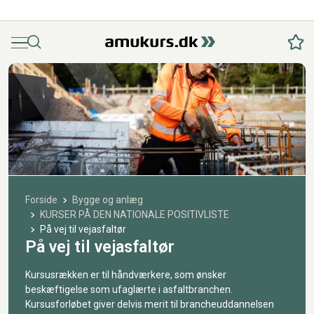
Menu
Søg
Fav
Forside
Bygge og anlæg
KURSER PÅ DEN NATIONALE POSITIVLISTE
På vej til vejasfaltør
På vej til vejasfaltør
Kursusrækken er til håndværkere, som ønsker
beskæftigelse som ufaglærte i asfaltbranchen.
Kursusforløbet giver delvis merit til brancheuddannelsen