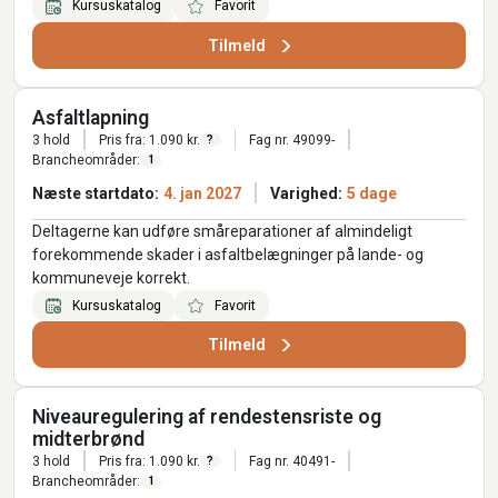
Kursuskatalog
Favorit
Tilmeld
Asfaltlapning
3 hold
Pris fra: 1.090 kr.
Fag nr. 49099-
?
Brancheområder:
1
Næste startdato:
4. jan 2027
Varighed:
5 dage
Deltagerne kan udføre småreparationer af almindeligt
forekommende skader i asfaltbelægninger på lande- og
kommuneveje korrekt.
Kursuskatalog
Favorit
Tilmeld
Niveauregulering af rendestensriste og
midterbrønd
3 hold
Pris fra: 1.090 kr.
Fag nr. 40491-
?
Brancheområder:
1