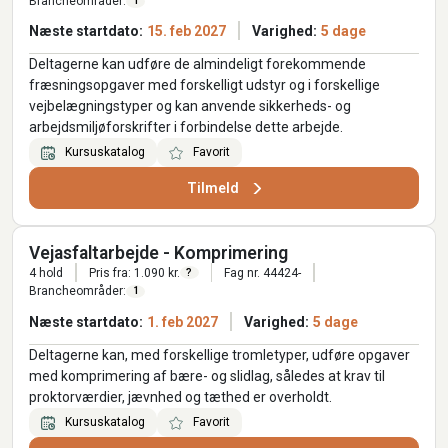
Brancheområder:
1
Næste startdato:
15. feb 2027
Varighed:
5 dage
Deltagerne kan udføre de almindeligt forekommende
fræsningsopgaver med forskelligt udstyr og i forskellige
vejbelægningstyper og kan anvende sikkerheds- og
arbejdsmiljøforskrifter i forbindelse dette arbejde.
Kursuskatalog
Favorit
Tilmeld
Vejasfaltarbejde - Komprimering
4 hold
Pris fra: 1.090 kr.
Fag nr. 44424-
?
Brancheområder:
1
Næste startdato:
1. feb 2027
Varighed:
5 dage
Deltagerne kan, med forskellige tromletyper, udføre opgaver
med komprimering af bære- og slidlag, således at krav til
proktorværdier, jævnhed og tæthed er overholdt.
Kursuskatalog
Favorit