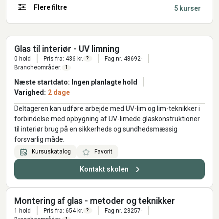
Flere filtre
5 kurser
Glas til interiør - UV limning
0 hold
Pris fra: 436 kr.
Fag nr. 48692-
?
Brancheområder:
1
Næste startdato: Ingen planlagte hold
Varighed:
2 dage
Deltageren kan udføre arbejde med UV-lim og lim-teknikker i
forbindelse med opbygning af UV-limede glaskonstruktioner
til interiør brug på en sikkerheds og sundhedsmæssig
forsvarlig måde.
Kursuskatalog
Favorit
Kontakt skolen
Montering af glas - metoder og teknikker
1 hold
Pris fra: 654 kr.
Fag nr. 23257-
?