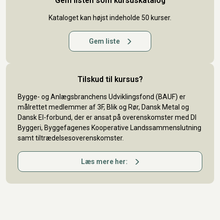
Gem listen som kursuskatalog
Kataloget kan højst indeholde 50 kurser.
Gem liste
Tilskud til kursus?
Bygge- og Anlægsbranchens Udviklingsfond (BAUF) er
målrettet medlemmer af 3F, Blik og Rør, Dansk Metal og
Dansk El-forbund, der er ansat på overenskomster med DI
Byggeri, Byggefagenes Kooperative Landssammenslutning
samt tiltrædelsesoverenskomster.
Læs mere her: