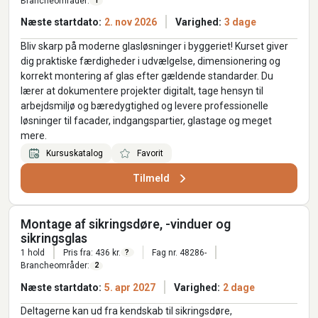
Brancheområder:
1
Næste startdato:
2. nov 2026
Varighed:
3 dage
Bliv skarp på moderne glasløsninger i byggeriet! Kurset giver
dig praktiske færdigheder i udvælgelse, dimensionering og
korrekt montering af glas efter gældende standarder. Du
lærer at dokumentere projekter digitalt, tage hensyn til
arbejdsmiljø og bæredygtighed og levere professionelle
løsninger til facader, indgangspartier, glastage og meget
mere.
Kursuskatalog
Favorit
Tilmeld
Montage af sikringsdøre, -vinduer og
sikringsglas
1 hold
Pris fra: 436 kr.
Fag nr. 48286-
?
Brancheområder:
2
Næste startdato:
5. apr 2027
Varighed:
2 dage
Deltagerne kan ud fra kendskab til sikringsdøre,