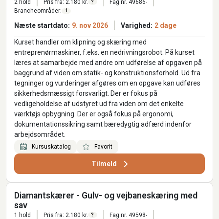
2 hold
Pris fra: 2.180 kr.
Fag nr. 49686-
?
Brancheområder:
1
Næste startdato:
9. nov 2026
Varighed:
2 dage
Kurset handler om klipning og skæring med
entreprenørmaskiner, f.eks. en nedrivningsrobot. På kurset
læres at samarbejde med andre om udførelse af opgaven på
baggrund af viden om statik- og konstruktionsforhold. Ud fra
tegninger og vurderinger afgøres om en opgave kan udføres
sikkerhedsmæssigt forsvarligt. Der er fokus på
vedligeholdelse af udstyret ud fra viden om det enkelte
værktøjs opbygning. Der er også fokus på ergonomi,
dokumentationssikring samt bæredygtig adfærd indenfor
arbejdsområdet.
Kursuskatalog
Favorit
Tilmeld
Diamantskærer - Gulv- og vejbaneskæring med
sav
1 hold
Pris fra: 2.180 kr.
Fag nr. 49598-
?