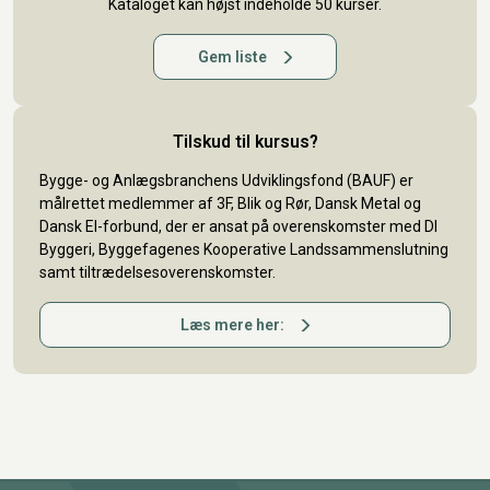
Kataloget kan højst indeholde 50 kurser.
Gem liste
Tilskud til kursus?
Bygge- og Anlægsbranchens Udviklingsfond (BAUF) er
målrettet medlemmer af 3F, Blik og Rør, Dansk Metal og
Dansk El-forbund, der er ansat på overenskomster med DI
Byggeri, Byggefagenes Kooperative Landssammenslutning
samt tiltrædelsesoverenskomster.
Læs mere her: