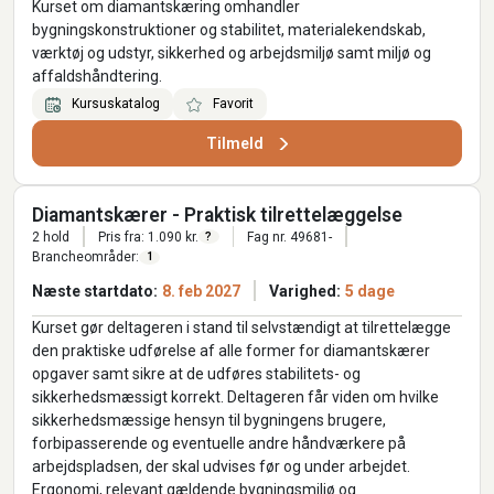
Kurset om diamantskæring omhandler
bygningskonstruktioner og stabilitet, materialekendskab,
værktøj og udstyr, sikkerhed og arbejdsmiljø samt miljø og
affaldshåndtering.
Kursuskatalog
Favorit
Tilmeld
Diamantskærer - Praktisk tilrettelæggelse
2 hold
Pris fra: 1.090 kr.
Fag nr. 49681-
?
Brancheområder:
1
Næste startdato:
8. feb 2027
Varighed:
5 dage
Kurset gør deltageren i stand til selvstændigt at tilrettelægge
den praktiske udførelse af alle former for diamantskærer
opgaver samt sikre at de udføres stabilitets- og
sikkerhedsmæssigt korrekt. Deltageren får viden om hvilke
sikkerhedsmæssige hensyn til bygningens brugere,
forbipasserende og eventuelle andre håndværkere på
arbejdspladsen, der skal udvises før og under arbejdet.
Ergonomi, relevant gældende bygningsmiljø og