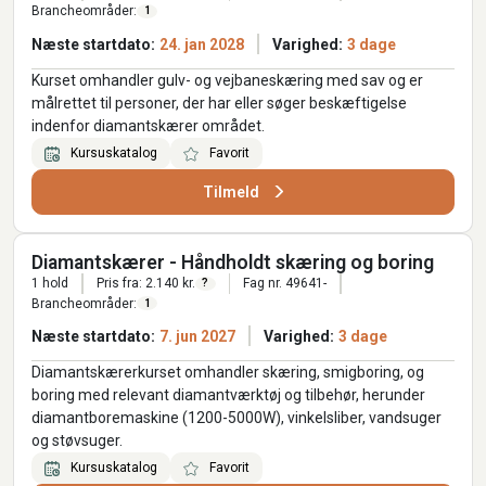
Brancheområder:
1
Næste startdato:
24. jan 2028
Varighed:
3 dage
Kurset omhandler gulv- og vejbaneskæring med sav og er
målrettet til personer, der har eller søger beskæftigelse
indenfor diamantskærer området.
Kursuskatalog
Favorit
Tilmeld
Diamantskærer - Håndholdt skæring og boring
1 hold
Pris fra: 2.140 kr.
Fag nr. 49641-
?
Brancheområder:
1
Næste startdato:
7. jun 2027
Varighed:
3 dage
Diamantskærerkurset omhandler skæring, smigboring, og
boring med relevant diamantværktøj og tilbehør, herunder
diamantboremaskine (1200-5000W), vinkelsliber, vandsuger
og støvsuger.
Kursuskatalog
Favorit