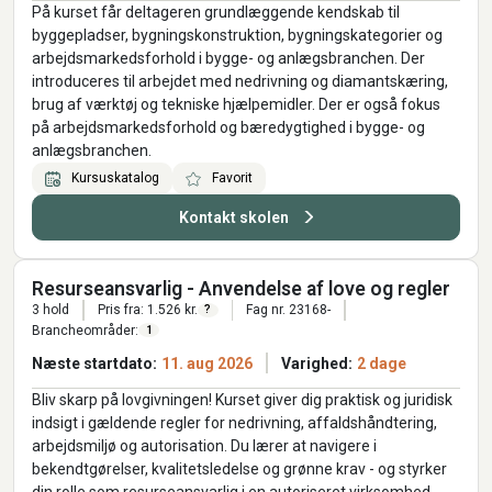
På kurset får deltageren grundlæggende kendskab til
byggepladser, bygningskonstruktion, bygningskategorier og
arbejdsmarkedsforhold i bygge- og anlægsbranchen. Der
introduceres til arbejdet med nedrivning og diamantskæring,
brug af værktøj og tekniske hjælpemidler. Der er også fokus
på arbejdsmarkedsforhold og bæredygtighed i bygge- og
anlægsbranchen.
Kursuskatalog
Favorit
Kontakt skolen
Resurseansvarlig - Anvendelse af love og regler
3 hold
Pris fra: 1.526 kr.
Fag nr. 23168-
?
Brancheområder:
1
Næste startdato:
11. aug 2026
Varighed:
2 dage
Bliv skarp på lovgivningen! Kurset giver dig praktisk og juridisk
indsigt i gældende regler for nedrivning, affaldshåndtering,
arbejdsmiljø og autorisation. Du lærer at navigere i
bekendtgørelser, kvalitetsledelse og grønne krav - og styrker