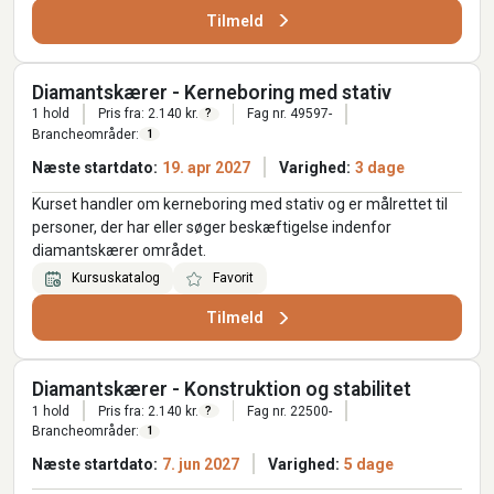
Tilmeld
Diamantskærer - Kerneboring med stativ
1 hold
Pris fra: 2.140 kr.
Fag nr. 49597-
?
Brancheområder:
1
Næste startdato:
19. apr 2027
Varighed:
3 dage
Kurset handler om kerneboring med stativ og er målrettet til
personer, der har eller søger beskæftigelse indenfor
diamantskærer området.
Kursuskatalog
Favorit
Tilmeld
Diamantskærer - Konstruktion og stabilitet
1 hold
Pris fra: 2.140 kr.
Fag nr. 22500-
?
Brancheområder:
1
Næste startdato:
7. jun 2027
Varighed:
5 dage