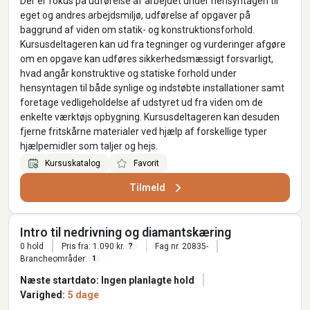
Der er fokus på udførelse af arbejdet under hensyntagen til
eget og andres arbejdsmiljø, udførelse af opgaver på
baggrund af viden om statik- og konstruktionsforhold.
Kursusdeltageren kan ud fra tegninger og vurderinger afgøre
om en opgave kan udføres sikkerhedsmæssigt forsvarligt,
hvad angår konstruktive og statiske forhold under
hensyntagen til både synlige og indstøbte installationer samt
foretage vedligeholdelse af udstyret ud fra viden om de
enkelte værktøjs opbygning. Kursusdeltageren kan desuden
fjerne fritskårne materialer ved hjælp af forskellige typer
hjælpemidler som taljer og hejs.
Kursuskatalog
Favorit
Tilmeld
Intro til nedrivning og diamantskæring
0 hold
Pris fra: 1.090 kr.
Fag nr. 20835-
?
Brancheområder:
1
Næste startdato: Ingen planlagte hold
Varighed:
5 dage