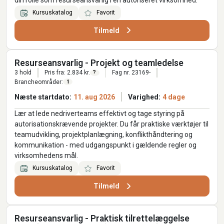
din rolle som resurseansvarlig i en autoriseret virksomhed.
Kursuskatalog
Favorit
Tilmeld
Resurseansvarlig - Projekt og teamledelse
3 hold
Pris fra: 2.834 kr.
Fag nr. 23169-
?
Brancheområder:
1
Næste startdato:
11. aug 2026
Varighed:
4 dage
Lær at lede nedriverteams effektivt og tage styring på
autorisationskrævende projekter. Du får praktiske værktøjer til
teamudvikling, projektplanlægning, konflikthåndtering og
kommunikation - med udgangspunkt i gældende regler og
virksomhedens mål.
Kursuskatalog
Favorit
Tilmeld
Resurseansvarlig - Praktisk tilrettelæggelse