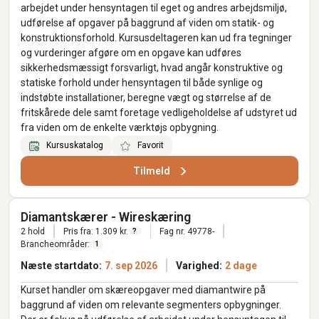
arbejdet under hensyntagen til eget og andres arbejdsmiljø,
udførelse af opgaver på baggrund af viden om statik- og
konstruktionsforhold. Kursusdeltageren kan ud fra tegninger
og vurderinger afgøre om en opgave kan udføres
sikkerhedsmæssigt forsvarligt, hvad angår konstruktive og
statiske forhold under hensyntagen til både synlige og
indstøbte installationer, beregne vægt og størrelse af de
fritskårede dele samt foretage vedligeholdelse af udstyret ud
fra viden om de enkelte værktøjs opbygning.
Kursuskatalog
Favorit
Tilmeld
Diamantskærer - Wireskæring
2 hold
Pris fra: 1.309 kr.
Fag nr. 49778-
?
Brancheområder:
1
Næste startdato:
7. sep 2026
Varighed:
2 dage
Kurset handler om skæreopgaver med diamantwire på
baggrund af viden om relevante segmenters opbygninger.