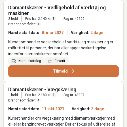
Diamantskærer - Vedligehold af værktøj og
maskiner
2 hold
Pris fra: 2.140 kr.
Fag nr. 49599-
?
Brancheområder:
1
Næste startdato:
8. mar 2027
Varighed:
2 dage
Kurset omhandler vedligehold af værktøj og maskiner og er
målrettet til personer, der har eller søger beskæftigelse
indenfor diamantskærer området.
Kursuskatalog
Favorit
Tilmeld
Diamantskærer - Vægskæring
1 hold
Pris fra: 2.180 kr.
Fag nr. 48907-
?
Brancheområder:
1
Næste startdato:
11. okt 2027
Varighed:
3 dage
Kurset handler om vægskæring med diamantværktøjer med
el- eller benzindrevet værktøjer. Der er fokus på udførelse af