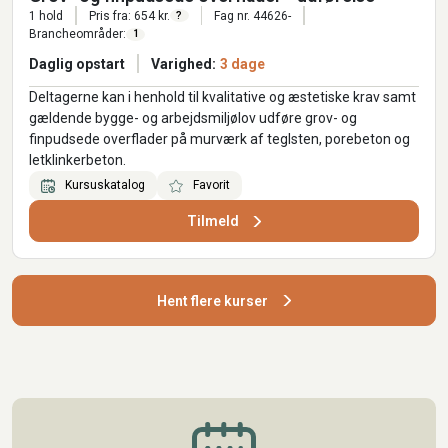
1 hold
Pris fra: 654 kr.
Fag nr. 44626-
?
Brancheområder:
1
Daglig opstart
Varighed:
3 dage
Deltagerne kan i henhold til kvalitative og æstetiske krav samt
gældende bygge- og arbejdsmiljølov udføre grov- og
finpudsede overflader på murværk af teglsten, porebeton og
letklinkerbeton.
Kursuskatalog
Favorit
Tilmeld
Hent flere kurser