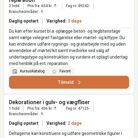
2 hold
Pris fra: 654 kr.
Fag nr. 49242-
?
Brancheområder:
1
Daglig opstart
Varighed:
3 dage
Du kan efter kurset bl.a. oplægge beton- og teglstenstage
samt vælge velegnet fastgørelse eller mørtel- og kittype. Du
kan endvidere udføre rygnings- og gratarbejde med og uden
anvendelse af mørtel/kit samt medvirke ved valg af
undertagstype og konstruktion og vurdere et oplagt undertag
med henblik på evt. reparation.
Kursuskatalog
Favorit
Tilmeld
Dekorationer i gulv- og vægfliser
1 hold
Pris fra: 436 kr.
Fag nr. 47125-
?
Brancheområder:
1
Daglig opstart
Varighed:
2 dage
Deltagerne kan konstruere og udføre geometriske figurer i