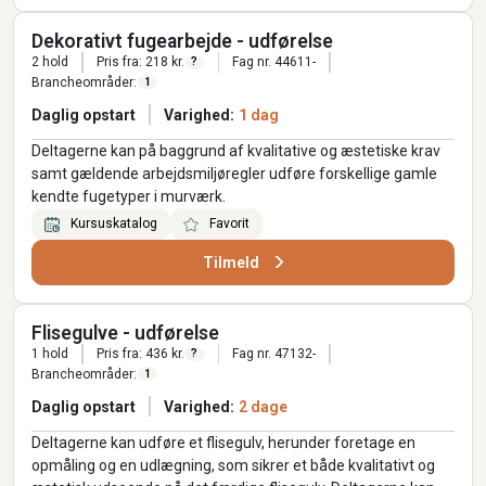
Dekorativt fugearbejde - udførelse
2 hold
Pris fra: 218 kr.
Fag nr. 44611-
?
Brancheområder:
1
Daglig opstart
Varighed:
1 dag
Deltagerne kan på baggrund af kvalitative og æstetiske krav
samt gældende arbejdsmiljøregler udføre forskellige gamle
kendte fugetyper i murværk.
Kursuskatalog
Favorit
Tilmeld
Flisegulve - udførelse
1 hold
Pris fra: 436 kr.
Fag nr. 47132-
?
Brancheområder:
1
Daglig opstart
Varighed:
2 dage
Deltagerne kan udføre et flisegulv, herunder foretage en
opmåling og en udlægning, som sikrer et både kvalitativt og