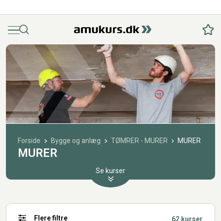
Menu
Søg
Fav
Forside
Bygge og anlæg
TØMRER - MURER
MURER
MURER
Se kurser
Flere filtre
62 kurser