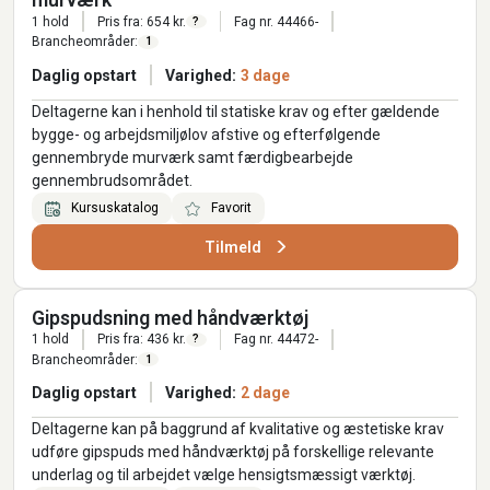
murværk
1 hold
Pris fra: 654 kr.
Fag nr. 44466-
?
Brancheområder:
1
Daglig opstart
Varighed:
3 dage
Deltagerne kan i henhold til statiske krav og efter gældende
bygge- og arbejdsmiljølov afstive og efterfølgende
gennembryde murværk samt færdigbearbejde
gennembrudsområdet.
Kursuskatalog
Favorit
Tilmeld
Gipspudsning med håndværktøj
1 hold
Pris fra: 436 kr.
Fag nr. 44472-
?
Brancheområder:
1
Daglig opstart
Varighed:
2 dage
Deltagerne kan på baggrund af kvalitative og æstetiske krav
udføre gipspuds med håndværktøj på forskellige relevante
underlag og til arbejdet vælge hensigtsmæssigt værktøj.