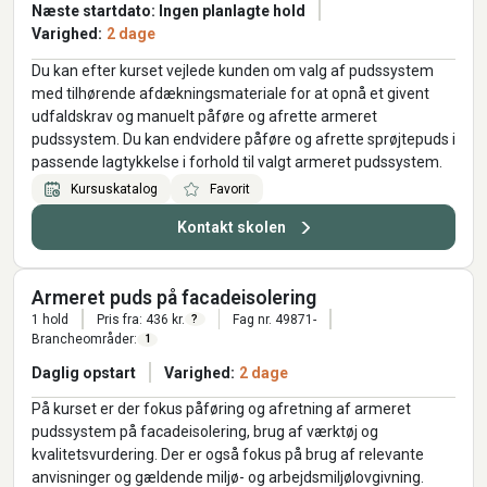
Næste startdato: Ingen planlagte hold
Varighed:
2 dage
Du kan efter kurset vejlede kunden om valg af pudssystem
med tilhørende afdækningsmateriale for at opnå et givent
udfaldskrav og manuelt påføre og afrette armeret
pudssystem. Du kan endvidere påføre og afrette sprøjtepuds i
passende lagtykkelse i forhold til valgt armeret pudssystem.
Kursuskatalog
Favorit
Kontakt skolen
Armeret puds på facadeisolering
1 hold
Pris fra: 436 kr.
Fag nr. 49871-
?
Brancheområder:
1
Daglig opstart
Varighed:
2 dage
På kurset er der fokus påføring og afretning af armeret
pudssystem på facadeisolering, brug af værktøj og
kvalitetsvurdering. Der er også fokus på brug af relevante
anvisninger og gældende miljø- og arbejdsmiljølovgivning.