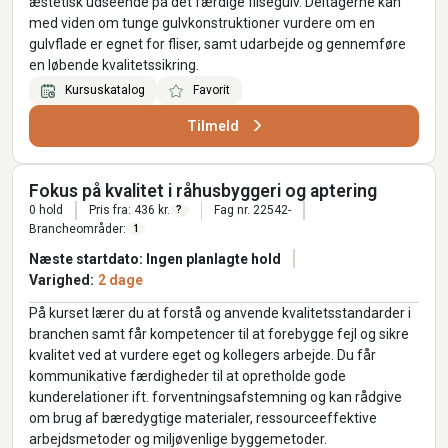
æstetisk udseende på det færdige flisegulv. Deltagerne kan
med viden om tunge gulvkonstruktioner vurdere om en
gulvflade er egnet for fliser, samt udarbejde og gennemføre
en løbende kvalitetssikring.
Kursuskatalog
Favorit
Tilmeld
Fokus på kvalitet i råhusbyggeri og aptering
0 hold
Pris fra: 436 kr.
Fag nr. 22542-
?
Brancheområder:
1
Næste startdato: Ingen planlagte hold
Varighed:
2 dage
På kurset lærer du at forstå og anvende kvalitetsstandarder i
branchen samt får kompetencer til at forebygge fejl og sikre
kvalitet ved at vurdere eget og kollegers arbejde. Du får
kommunikative færdigheder til at opretholde gode
kunderelationer ift. forventningsafstemning og kan rådgive
om brug af bæredygtige materialer, ressourceeffektive
arbejdsmetoder og miljøvenlige byggemetoder.