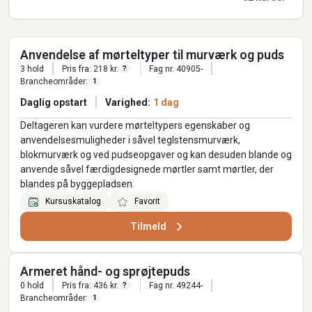
Anvendelse af mørteltyper til murværk og puds
3 hold
Pris fra: 218 kr.
Fag nr. 40905-
?
Brancheområder:
1
Daglig opstart
Varighed:
1 dag
Deltageren kan vurdere mørteltypers egenskaber og
anvendelsesmuligheder i såvel teglstensmurværk,
blokmurværk og ved pudseopgaver og kan desuden blande og
anvende såvel færdigdesignede mørtler samt mørtler, der
blandes på byggepladsen.
Kursuskatalog
Favorit
Tilmeld
Armeret hånd- og sprøjtepuds
0 hold
Pris fra: 436 kr.
Fag nr. 49244-
?
Brancheområder:
1