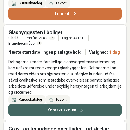
Kursuskatalog
Favorit
Tilmeld
Glasbyggesten i boliger
0 hold
Pris fra: 218 kr.
Fag nr. 47131-
?
Brancheområder:
1
Næste startdato: Ingen planlagte hold
Varighed:
1 dag
Deltagerne kender forskellige glasbyggestenssystemer og
kan udføre murede vægge i glasbyggesten. Deltagerne kan
med deres viden om hjørnesten o.a. rådgive kunden ud fra
såvel kvalitative som æstetiske overvejelser, samt planlægge
arbejdets udførelse under skyldig hensyntagen til arbejdsmiljø
og sikkerhed.
Kursuskatalog
Favorit
Kontakt skolen
Grov- og finpudsede overflader - udførelse