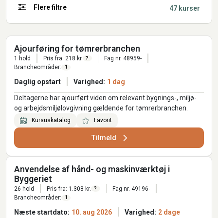
Flere filtre
47 kurser
Ajourføring for tømrerbranchen
1 hold
Pris fra: 218 kr.
Fag nr. 48959-
?
Brancheområder:
1
Daglig opstart
Varighed:
1 dag
Deltagerne har ajourført viden om relevant bygnings-, miljø-
og arbejdsmiljølovgivning gældende for tømrerbranchen.
Kursuskatalog
Favorit
Tilmeld
Anvendelse af hånd- og maskinværktøj i
Byggeriet
26 hold
Pris fra: 1.308 kr.
Fag nr. 49196-
?
Brancheområder:
1
Næste startdato:
10. aug 2026
Varighed:
2 dage