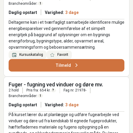
Brancheområder:
1
Daglig opstart
Varighed:
3 dage
Deltagerne kan i et tværfagligt samarbejde identificere mulige
energibesparelser ved gennemførelse af et simpelt
energitjek på baggrund af oplysninger om en bygnings
energiforbrug, bygningstype, alder, opvarmet areal,
opvarmningsform og beboersammensætning.
Kursuskatalog
Favorit
Tilmeld
Fuger - fugning ved vinduer og døre mv.
2 hold
Pris fra: 654 kr.
Fag nr. 21978-
?
Brancheområder:
1
Daglig opstart
Varighed:
3 dage
På kurset lærer du at planlægge og udføre fugearbejde ved
vinduer og døre ud fra kendskab til egnede fugeprodukter,
hæftefladernes materiale og fugens opbygning på en