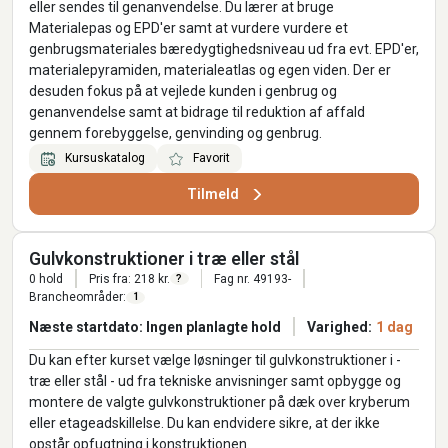
eller sendes til genanvendelse. Du lærer at bruge
Materialepas og EPD'er samt at vurdere vurdere et
genbrugsmateriales bæredygtighedsniveau ud fra evt. EPD'er,
materialepyramiden, materialeatlas og egen viden. Der er
desuden fokus på at vejlede kunden i genbrug og
genanvendelse samt at bidrage til reduktion af affald
gennem forebyggelse, genvinding og genbrug.
Kursuskatalog
Favorit
Tilmeld
Gulvkonstruktioner i træ eller stål
0 hold
Pris fra: 218 kr.
Fag nr. 49193-
?
Brancheområder:
1
Næste startdato: Ingen planlagte hold
Varighed:
1 dag
Du kan efter kurset vælge løsninger til gulvkonstruktioner i -
træ eller stål - ud fra tekniske anvisninger samt opbygge og
montere de valgte gulvkonstruktioner på dæk over kryberum
eller etageadskillelse. Du kan endvidere sikre, at der ikke
opstår opfugtning i konstruktionen.