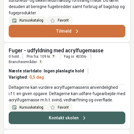
sundheds- og sikkerhedsmæssig forsvarlig måde. Du lærer
desuden at beregne fugebredder samt forbrug af bagstop og
fugeprodukter.
Kursuskatalog
Favorit
Tilmeld
Fuger - udfyldning med acrylfugemasse
0 hold
Pris fra: 109 kr.
Fag nr. 40356-
?
Brancheområder:
1
Næste startdato: Ingen planlagte hold
Varighed:
0,5 dag
Deltagerne kan vurdere acrylfugemassens anvendelighed
i.f.t. en given opgave. Deltagerne kan udføre fugearbejde med
acrylfugemasse m.h.t. svind, vedhæftning og overflade.
Kursuskatalog
Favorit
Kontakt skolen