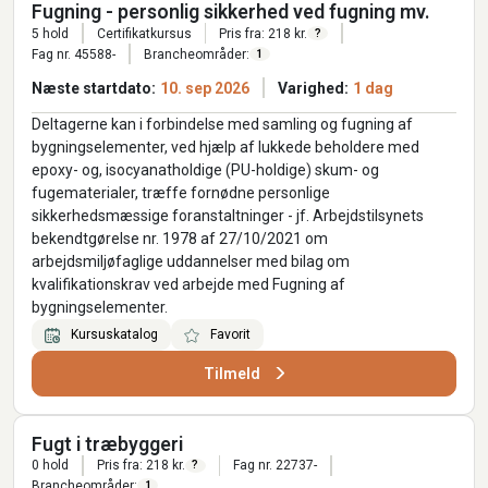
Fugning - personlig sikkerhed ved fugning mv.
5 hold
Certifikatkursus
Pris fra: 218 kr.
?
Fag nr. 45588-
Brancheområder:
1
Næste startdato:
10. sep 2026
Varighed:
1 dag
Deltagerne kan i forbindelse med samling og fugning af
bygningselementer, ved hjælp af lukkede beholdere med
epoxy- og, isocyanatholdige (PU-holdige) skum- og
fugematerialer, træffe fornødne personlige
sikkerhedsmæssige foranstaltninger - jf. Arbejdstilsynets
bekendtgørelse nr. 1978 af 27/10/2021 om
arbejdsmiljøfaglige uddannelser med bilag om
kvalifikationskrav ved arbejde med Fugning af
bygningselementer.
Kursuskatalog
Favorit
Tilmeld
Fugt i træbyggeri
0 hold
Pris fra: 218 kr.
Fag nr. 22737-
?
Brancheområder:
1