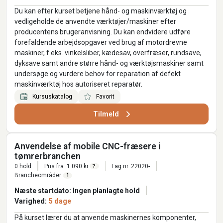
Du kan efter kurset betjene hånd- og maskinværktøj og
vedligeholde de anvendte værktøjer/maskiner efter
producentens brugeranvisning. Du kan endvidere udføre
forefaldende arbejdsopgaver ved brug af motordrevne
maskiner, f.eks. vinkelsliber, kædesav, overfræser, rundsave,
dyksave samt andre større hånd- og værktøjsmaskiner samt
undersøge og vurdere behov for reparation af defekt
maskinværktøj hos autoriseret reparatør.
Kursuskatalog
Favorit
Tilmeld
Anvendelse af mobile CNC-fræsere i
tømrerbranchen
0 hold
Pris fra: 1.090 kr.
Fag nr. 22020-
?
Brancheområder:
1
Næste startdato: Ingen planlagte hold
Varighed:
5 dage
På kurset lærer du at anvende maskinernes komponenter,