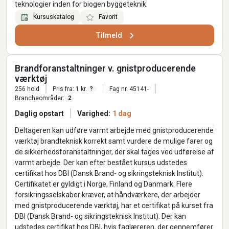
teknologier inden for biogen byggeteknik.
Kursuskatalog
Favorit
Tilmeld
Brandforanstaltninger v. gnistproducerende
værktøj
256 hold
Pris fra: 1 kr.
Fag nr. 45141-
?
Brancheområder:
2
Daglig opstart
Varighed:
1 dag
Deltageren kan udføre varmt arbejde med gnistproducerende
værktøj brandteknisk korrekt samt vurdere de mulige farer og
de sikkerhedsforanstaltninger, der skal tages ved udførelse af
varmt arbejde. Der kan efter bestået kursus udstedes
certifikat hos DBI (Dansk Brand- og sikringsteknisk Institut).
Certifikatet er gyldigt i Norge, Finland og Danmark. Flere
forsikringsselskaber kræver, at håndværkere, der arbejder
med gnistproducerende værktøj, har et certifikat på kurset fra
DBI (Dansk Brand- og sikringsteknisk Institut). Der kan
udstedes certifikat hos DBI, hvis faglæreren, der gennemfører