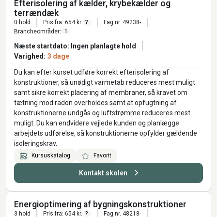
Efterisolering af kælder, krybekælder og
terrændæk
0 hold
Pris fra: 654 kr.
Fag nr. 49238-
?
Brancheområder:
1
Næste startdato: Ingen planlagte hold
Varighed:
3 dage
Du kan efter kurset udføre korrekt efterisolering af
konstruktioner, så unødigt varmetab reduceres mest muligt
samt sikre korrekt placering af membraner, så kravet om
tætning mod radon overholdes samt at opfugtning af
konstruktionerne undgås og luftstrømme reduceres mest
muligt. Du kan endvidere vejlede kunden og planlægge
arbejdets udførelse, så konstruktionerne opfylder gældende
isoleringskrav.
Kursuskatalog
Favorit
Kontakt skolen
Energioptimering af bygningskonstruktioner
3 hold
Pris fra: 654 kr.
Fag nr. 48218-
?