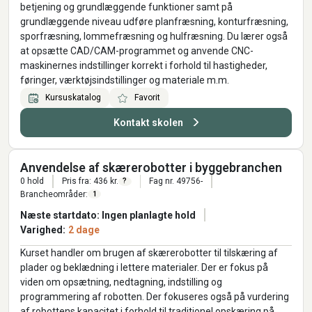
betjening og grundlæggende funktioner samt på
grundlæggende niveau udføre planfræsning, konturfræsning,
sporfræsning, lommefræsning og hulfræsning. Du lærer også
at opsætte CAD/CAM-programmet og anvende CNC-
maskinernes indstillinger korrekt i forhold til hastigheder,
føringer, værktøjsindstillinger og materiale m.m.
Kursuskatalog
Favorit
Kontakt skolen
Anvendelse af skærerobotter i byggebranchen
0 hold
Pris fra: 436 kr.
Fag nr. 49756-
?
Brancheområder:
1
Næste startdato: Ingen planlagte hold
Varighed:
2 dage
Kurset handler om brugen af skærerobotter til tilskæring af
plader og beklædning i lettere materialer. Der er fokus på
viden om opsætning, nedtagning, indstilling og
programmering af robotten. Der fokuseres også på vurdering
af robottens kapacitet i forhold til traditionel opskæring på