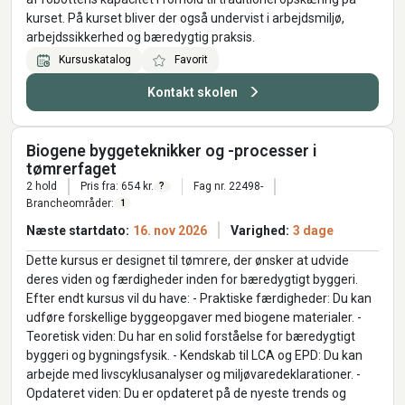
kurset. På kurset bliver der også undervist i arbejdsmiljø,
arbejdssikkerhed og bæredygtig praksis.
Kursuskatalog
Favorit
Kontakt skolen
Biogene byggeteknikker og -processer i
tømrerfaget
2 hold
Pris fra: 654 kr.
Fag nr. 22498-
?
Brancheområder:
1
Næste startdato:
16. nov 2026
Varighed:
3 dage
Dette kursus er designet til tømrere, der ønsker at udvide
deres viden og færdigheder inden for bæredygtigt byggeri.
Efter endt kursus vil du have: - Praktiske færdigheder: Du kan
udføre forskellige byggeopgaver med biogene materialer. -
Teoretisk viden: Du har en solid forståelse for bæredygtigt
byggeri og bygningsfysik. - Kendskab til LCA og EPD: Du kan
arbejde med livscyklusanalyser og miljøvaredeklarationer. -
Opdateret viden: Du er opdateret på de nyeste trends og