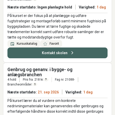
Næste startdato: Ingen planlagte hold
Varighed:
1 dag
På kurset er der fokus på at planlægge og udføre
fugtstrategier og montageforløb samt minimere fugtrisici på
byggepladsen. Du lærer at tørre fugtige og skadede
træelementer korrekt samt udføre robuste samlinger der er
tætte og modstandsdygtige overfor fugt.
Kursuskatalog
Favorit
Kontakt skolen
Genbrug og genanv. i bygge- og
anlægsbranchen
4 hold
Pris fra: 218 kr.
Fag nr. 21088-
?
Brancheområder:
1
Næste startdato:
21. sep 2026
Varighed:
1 dag
På kurset lærer du at vurdere om konkrete
nedrivningsmaterialer kan genanvendes eller genbruges og
efterfølgende håndtere disse korrekt indtil disse genbruges