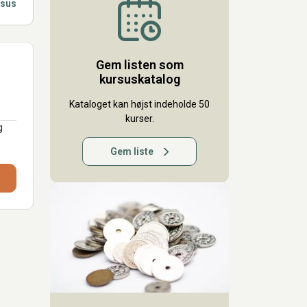
rsus
Gem listen som
kursuskatalog
Kataloget kan højst indeholde 50
kurser.
g
Gem liste