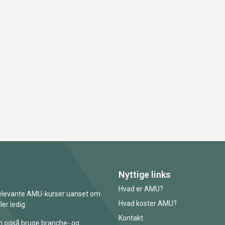
Nyttige links
Hvad er AMU?
 relevante AMU-kurser uanset om
Hvad koster AMU?
er ledig.
Kontakt
an også bruge branche- og