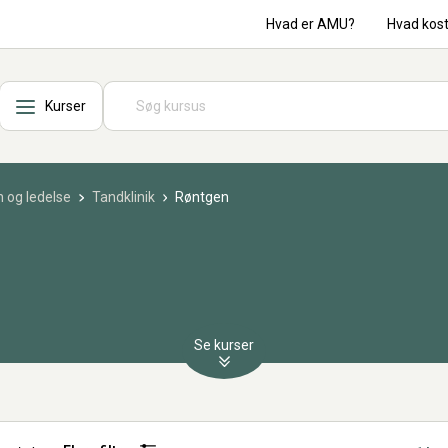
Hvad er AMU?
Hvad kos
Kurser
 og ledelse
Tandklinik
Røntgen
Se kurser