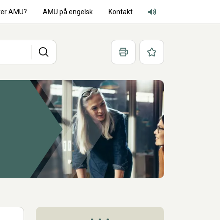
ter AMU?
AMU på engelsk
Kontakt
Adgang for alle lyd
Søg
Print
Favoritter