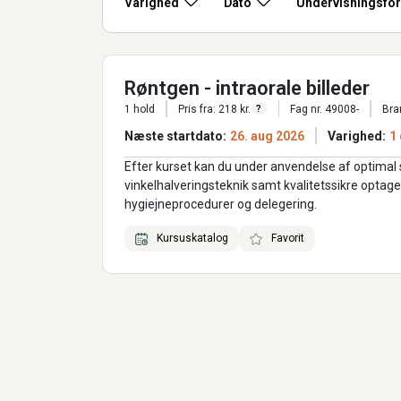
Varighed
Dato
Undervisningsfo
Røntgen - intraorale billeder
1 hold
Pris fra: 218 kr.
Fag nr. 49008-
Bra
?
Næste startdato:
26. aug 2026
Varighed:
1
Efter kurset kan du under anvendelse af optimal s
vinkelhalveringsteknik samt kvalitetssikre optagels
hygiejneprocedurer og delegering.
Kursuskatalog
Favorit