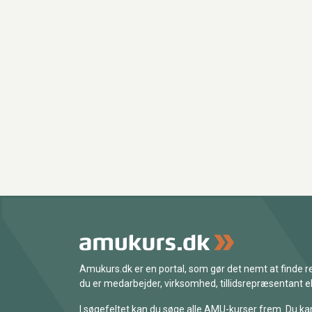
Amukurs.dk er en portal, som gør det nemt at finde
du er medarbejder, virksomhed, tillidsrepræsentant ell
I søgefeltet kan du søge alle AMU-kurser frem. Du k