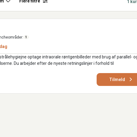
rm
Flere filtre
1 ku
ncheområder:
1
 dag
trålehygiejne optage intraorale røntgenbilleder med brug af parallel- o
erne. Du arbejder efter de nyeste retningslinjer i forhold til
Tilmeld