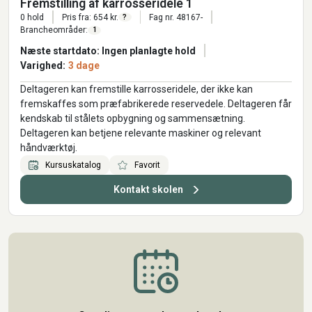
Fremstilling af karrosseridele 1
0 hold
Pris fra: 654 kr.
Fag nr. 48167-
?
Brancheområder:
1
Næste startdato: Ingen planlagte hold
Varighed:
3 dage
Deltageren kan fremstille karrosseridele, der ikke kan
fremskaffes som præfabrikerede reservedele. Deltageren får
kendskab til stålets opbygning og sammensætning.
Deltageren kan betjene relevante maskiner og relevant
håndværktøj.
Kursuskatalog
Favorit
Kontakt skolen