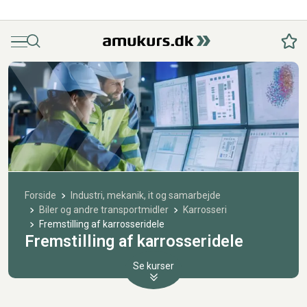
Menu
Søg
Fav
Forside
Industri, mekanik, it og samarbejde
Biler og andre transportmidler
Karrosseri
Fremstilling af karrosseridele
Fremstilling af karrosseridele
Se kurser