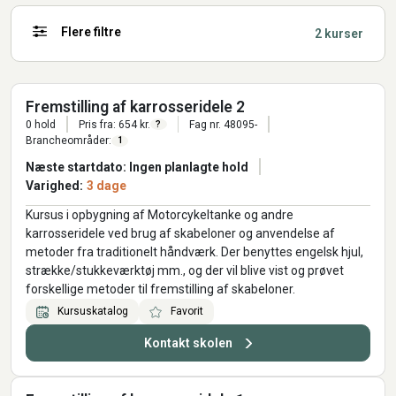
Flere filtre
2 kurser
Fremstilling af karrosseridele 2
0 hold
Pris fra: 654 kr.
Fag nr. 48095-
?
Brancheområder:
1
Næste startdato: Ingen planlagte hold
Varighed:
3 dage
Kursus i opbygning af Motorcykeltanke og andre
karrosseridele ved brug af skabeloner og anvendelse af
metoder fra traditionelt håndværk. Der benyttes engelsk hjul,
strække/stukkeværktøj mm., og der vil blive vist og prøvet
forskellige metoder til fremstilling af skabeloner.
Kursuskatalog
Favorit
Kontakt skolen