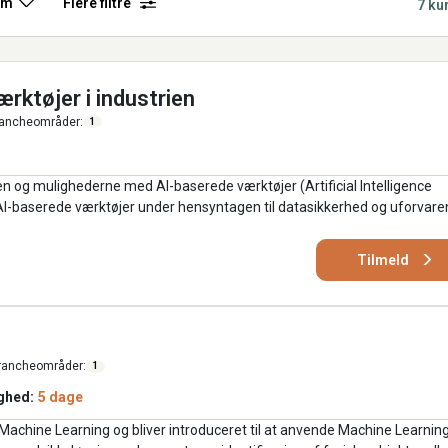
rm
Flere filtre
7 ku
ktøjer i industrien
ancheområder:
1
og mulighederne med AI-baserede værktøjer (Artificial Intelligence
e AI-baserede værktøjer under hensyntagen til datasikkerhed og uforvar
Tilmeld
rancheområder:
1
ghed:
5 dage
achine Learning og bliver introduceret til at anvende Machine Learning