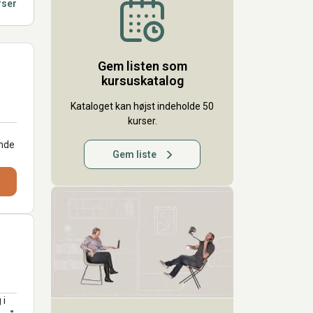
rser
Gem listen som
kursuskatalog
Kataloget kan højst indeholde 50
kurser.
ende
Gem liste
 i