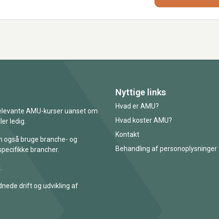
Nyttige links
Hvad er AMU?
 relevante AMU-kurser uanset om
Hvad koster AMU?
er ledig.
Kontakt
an også bruge branche- og
Behandling af personoplysninger
specifikke brancher.
.
nede drift og udvikling af