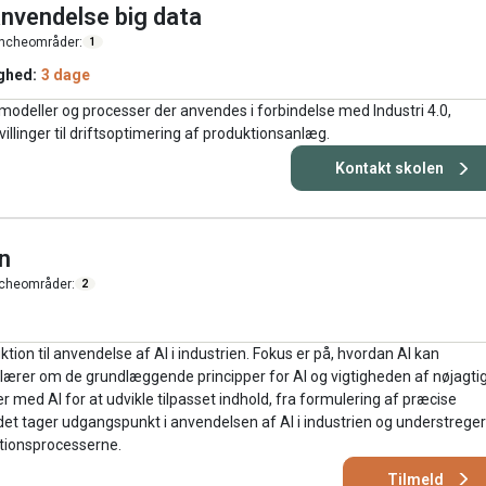
anvendelse big data
ncheområder:
1
ghed:
3 dage
, modeller og processer der anvendes i forbindelse med Industri 4.0,
illinger til driftsoptimering af produktionsanlæg.
Kontakt skolen
en
cheområder:
2
ion til anvendelse af AI i industrien. Fokus er på, hvordan AI kan
lærer om de grundlæggende principper for AI og vigtigheden af nøjagti
med AI for at udvikle tilpasset indhold, fra formulering af præcise
ldet tager udgangspunkt i anvendelsen af AI i industrien og understreger
ktionsprocesserne.
Tilmeld