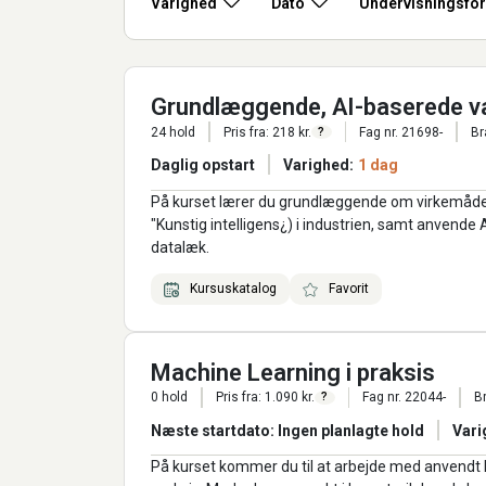
Varighed
Dato
Undervisningsfo
Grundlæggende, AI-baserede vær
24 hold
Pris fra: 218 kr.
Fag nr. 21698-
Br
?
Daglig opstart
Varighed:
1 dag
På kurset lærer du grundlæggende om virkemåden 
"Kunstig intelligens¿) i industrien, samt anvend
datalæk.
Kursuskatalog
Favorit
Machine Learning i praksis
0 hold
Pris fra: 1.090 kr.
Fag nr. 22044-
B
?
Næste startdato: Ingen planlagte hold
Vari
På kurset kommer du til at arbejde med anvendt M