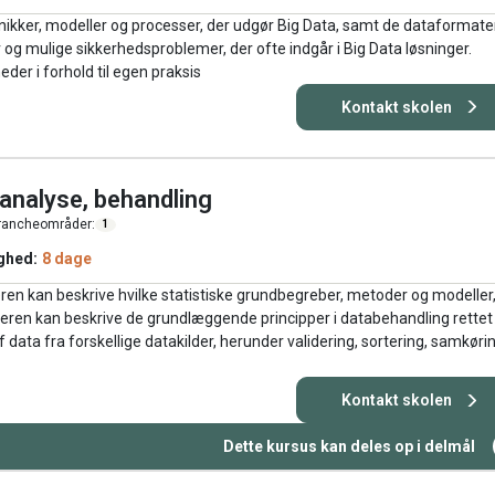
nikker, modeller og processer, der udgør Big Data, samt de dataformater
g mulige sikkerhedsproblemer, der ofte indgår i Big Data løsninger.
er i forhold til egen praksis
Kontakt skolen
 analyse, behandling
rancheområder:
1
ghed:
8 dage
eren kan beskrive hvilke statistiske grundbegreber, metoder og modeller
ageren kan beskrive de grundlæggende principper i databehandling rettet
data fra forskellige datakilder, herunder validering, sortering, samkøri
Kontakt skolen
Dette kursus kan deles op i delmål