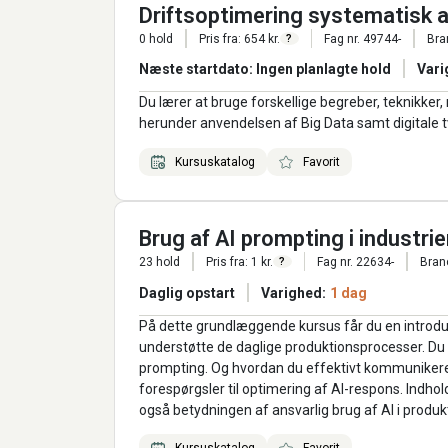
Driftsoptimering systematisk 
0 hold
Pris fra: 654 kr.
Fag nr. 49744-
Bra
?
Næste startdato: Ingen planlagte hold
Vari
Du lærer at bruge forskellige begreber, teknikker
herunder anvendelsen af Big Data samt digitale tv
Kursuskatalog
Favorit
Brug af AI prompting i industri
23 hold
Pris fra: 1 kr.
Fag nr. 22634-
Bran
?
Daglig opstart
Varighed:
1 dag
På dette grundlæggende kursus får du en introdukt
understøtte de daglige produktionsprocesser. Du 
prompting. Og hvordan du effektivt kommunikerer 
forespørgsler til optimering af AI-respons. Indho
også betydningen af ansvarlig brug af AI i produ
Kursuskatalog
Favorit