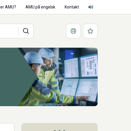
ter AMU?
AMU på engelsk
Kontakt
Adgang for alle lyd
Søg
Print
Favoritter