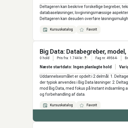
Deltageren kan beskrive forskellige begreber, tek
databaseløsninger, lovgivningsmæssige aspekter o
Deltageren kan desuden overføre løsningsmulighed
Kursuskatalog
Favorit
Big Data: Databegreber, model,
0 hold
Pris fra: 1.744 kr.
Fag nr. 49564-
B
?
Næste startdato: Ingen planlagte hold
Vari
Uddannelsesmålet er opdelt i 2 delmål. 1. Deltag
der typisk anvendes i Big Data løsninger. 2. Delt
mod Big Data, med fokus på Instant indsamling af 
og forbehandling af data.
Kursuskatalog
Favorit