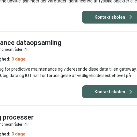
ne udvikle løsninger der varetager identificering af fysiske objekter elle
Kontakt skolen
enance dataopsamling
ncheområder:
1
ghed:
3 dage
rug for predictive maintenance og videresende disse data til en gateway
.0, big data og IOT har for forudsigelse af vedligeholdelsesbehovet på
Kontakt skolen
og processer
ncheområder:
1
ghed:
3 dage