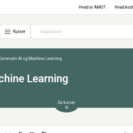
Hvad er AMU?
Hvad kos
Kurser
Generativ AI og Machine Learning
chine Learning
Se kurser