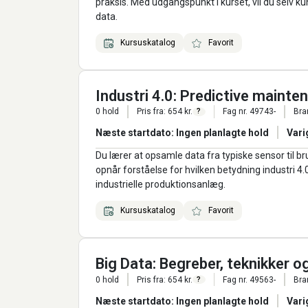
praksis. Med udgangspunkt i kurset, vil du selv kun
data.
Kursuskatalog
Favorit
Industri 4.0: Predictive maint
0 hold
Pris fra: 654 kr.
Fag nr. 49743-
Bra
?
Næste startdato: Ingen planlagte hold
Vari
Du lærer at opsamle data fra typiske sensor til b
opnår forståelse for hvilken betydning industri 4
industrielle produktionsanlæg.
Kursuskatalog
Favorit
Big Data: Begreber, teknikker 
0 hold
Pris fra: 654 kr.
Fag nr. 49563-
Bra
?
Næste startdato: Ingen planlagte hold
Vari