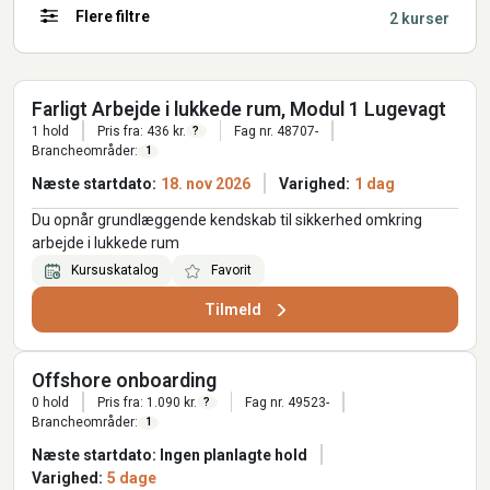
Flere filtre
2 kurser
Farligt Arbejde i lukkede rum, Modul 1 Lugevagt
1 hold
Pris fra: 436 kr.
Fag nr. 48707-
?
Brancheområder:
1
Næste startdato:
18. nov 2026
Varighed:
1 dag
Du opnår grundlæggende kendskab til sikkerhed omkring
arbejde i lukkede rum
Kursuskatalog
Favorit
Tilmeld
Offshore onboarding
0 hold
Pris fra: 1.090 kr.
Fag nr. 49523-
?
Brancheområder:
1
Næste startdato: Ingen planlagte hold
Varighed:
5 dage