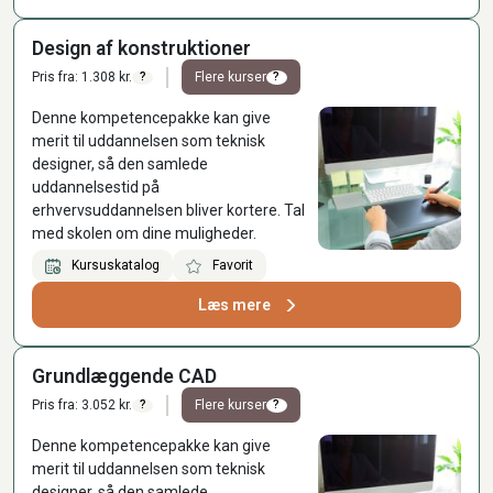
Design af konstruktioner
Pris fra: 1.308 kr.
Flere kurser
?
?
Denne kompetencepakke kan give
merit til uddannelsen som teknisk
designer, så den samlede
uddannelsestid på
erhvervsuddannelsen bliver kortere. Tal
med skolen om dine muligheder.
Kursuskatalog
Favorit
Læs mere
Grundlæggende CAD
Pris fra: 3.052 kr.
Flere kurser
?
?
Denne kompetencepakke kan give
merit til uddannelsen som teknisk
designer, så den samlede