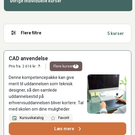
Øvrige individuelle kurser
Flere filtre
5 kurser
CAD anvendelse
Pris fra: 2.616 kr.
Flere kurser
?
?
Denne kompetencepakke kan give
merit til uddannelsen som teknisk
designer, så den samlede
uddannelsestid på
erhvervsuddannelsen bliver kortere. Tal
med skolen om dine muligheder.
Kursuskatalog
Favorit
Læs mere