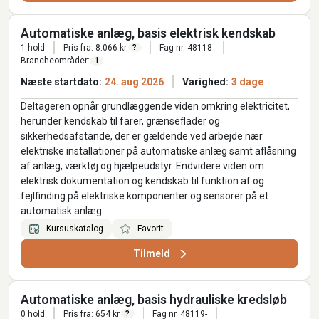
Automatiske anlæg, basis elektrisk kendskab
1 hold
Pris fra: 8.066 kr.
Fag nr. 48118-
?
Brancheområder:
1
Næste startdato:
24. aug 2026
Varighed:
3 dage
Deltageren opnår grundlæggende viden omkring elektricitet,
herunder kendskab til farer, grænseflader og
sikkerhedsafstande, der er gældende ved arbejde nær
elektriske installationer på automatiske anlæg samt aflåsning
af anlæg, værktøj og hjælpeudstyr. Endvidere viden om
elektrisk dokumentation og kendskab til funktion af og
fejlfinding på elektriske komponenter og sensorer på et
automatisk anlæg.
Kursuskatalog
Favorit
Tilmeld
Automatiske anlæg, basis hydrauliske kredsløb
0 hold
Pris fra: 654 kr.
Fag nr. 48119-
?