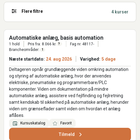
Flere filtre
4 kurser
Automatiske anlæg, basis automation
1 hold
Pris fra: 8.066 kr.
Fag nr. 48117-
?
Brancheområder:
1
Næste startdato:
24. aug 2026
Varighed:
5 dage
Deltageren opnår grundlæggende viden omkring automation
og styring af automatiske anlæg, hvor der anvendes
elektriske, pneumatiske og programmerbare/PLC
komponenter. Viden om dokumentation på mindre
automatiske anlæg, assistere ved fejlfinding og fejlretning
samt kendskab til sikkerhed på automatiske anlæg, herunder
viden om grænseflader samt viden om hvordan et anlæg
aflåses.
Kursuskatalog
Favorit
Tilmeld