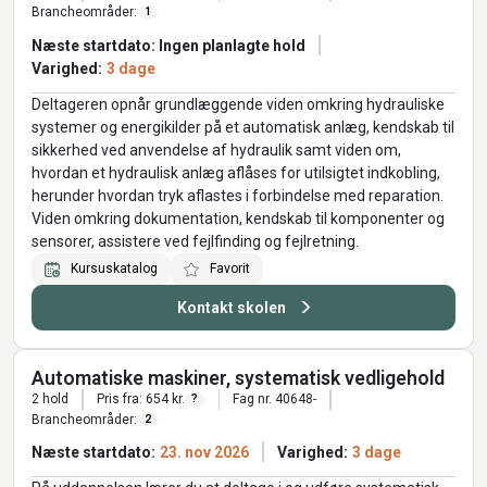
Brancheområder:
1
Næste startdato: Ingen planlagte hold
Varighed:
3 dage
Deltageren opnår grundlæggende viden omkring hydrauliske
systemer og energikilder på et automatisk anlæg, kendskab til
sikkerhed ved anvendelse af hydraulik samt viden om,
hvordan et hydraulisk anlæg aflåses for utilsigtet indkobling,
herunder hvordan tryk aflastes i forbindelse med reparation.
Viden omkring dokumentation, kendskab til komponenter og
sensorer, assistere ved fejlfinding og fejlretning.
Kursuskatalog
Favorit
Kontakt skolen
Automatiske maskiner, systematisk vedligehold
2 hold
Pris fra: 654 kr.
Fag nr. 40648-
?
Brancheområder:
2
Næste startdato:
23. nov 2026
Varighed:
3 dage