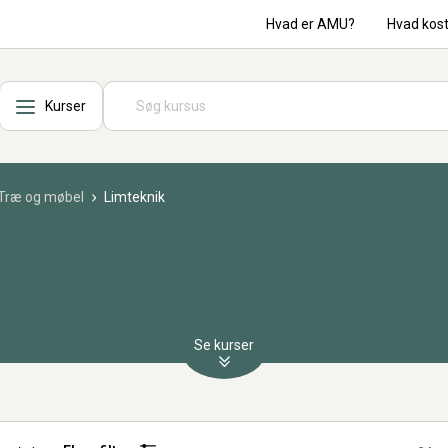
Hvad er AMU?
Hvad kos
Kurser
Træ og møbel
Limteknik
Se kurser