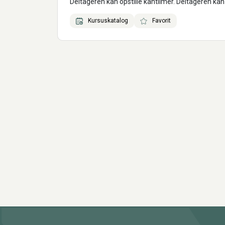
Deltageren kan opstille kantlimer. Deltageren kan
Kursuskatalog
Favorit