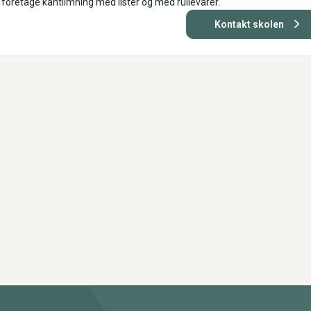
 foretage kantlimning med lister og med rullevarer.
Kontakt skolen