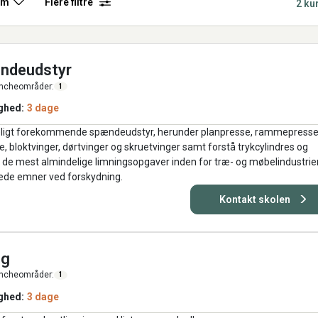
rm
Flere filtre
2 ku
ændeudstyr
ncheområder:
1
ghed:
3 dage
eligt forekommende spændeudstyr, herunder planpresse, rammepresse
 bloktvinger, dørtvinger og skruetvinger samt forstå trykcylindres og
de mest almindelige limningsopgaver inden for træ- og møbelindustrie
imede emner ved forskydning.
Kontakt skolen
ng
ncheområder:
1
ghed:
3 dage