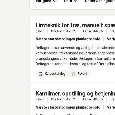
Varighed
Dato
Undervisningsfo
Limteknik for træ, manuelt sp
0 hold
Pris fra: 654 kr.
Fag nr. 44904-
Bra
?
Næste startdato: Ingen planlagte hold
Vari
Deltagerne kan anvende og vedligeholde almind
korpuspresse, trekantspresse, brandslangepresse,
brandslangers virkemåde. Deltagerne kan udføre 
Deltagerne kender til kontrol og test af færdigl
Kursuskatalog
Favorit
Kantlimer, opstilling og betjeni
0 hold
Pris fra: 654 kr.
Fag nr. 48856-
Bra
?
Næste startdato: Ingen planlagte hold
Vari