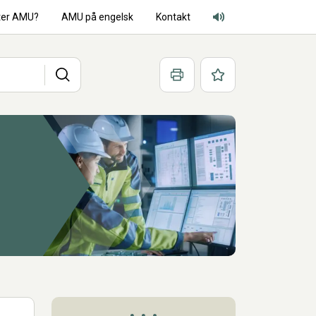
ter AMU?
AMU på engelsk
Kontakt
Adgang for alle lyd
Søg
Print
Favoritter