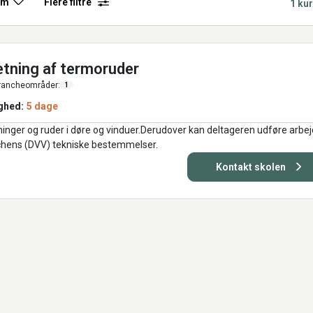
rm
Flere filtre
1 ku
tning af termoruder
rancheområder:
1
ghed:
5 dage
inger og ruder i døre og vinduer.Derudover kan deltageren udføre arbej
nchens (DVV) tekniske bestemmelser.
Kontakt skolen