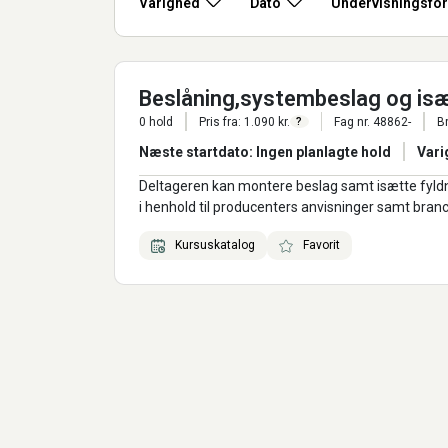
Varighed
Dato
Undervisningsfo
Beslåning,systembeslag og isæ
0 hold
Pris fra: 1.090 kr.
Fag nr. 48862-
B
?
Næste startdato: Ingen planlagte hold
Vari
Deltageren kan montere beslag samt isætte fyldn
i henhold til producenters anvisninger samt bra
Kursuskatalog
Favorit