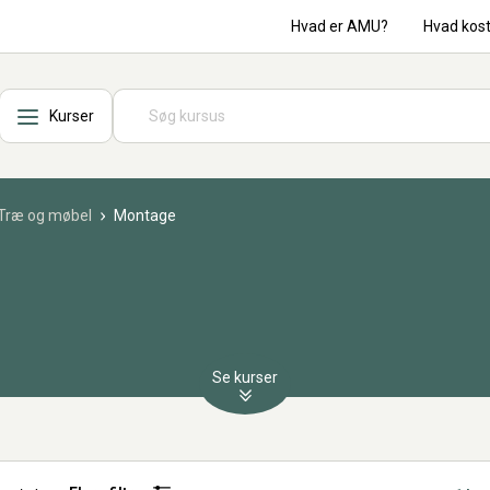
Hvad er AMU?
Hvad kos
Kurser
Træ og møbel
Montage
Se kurser