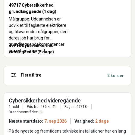
49717 Cybersikkerhed
grundlæggende (1 dag)
Målgruppe: Uddannelsen er
udviklet til faglærte elektrikere
og tilsvarende målgrupper, der i
deres job har brug for
grundlæggendekompetencer
49718 Cybersikkerhed
om cybersikkerhed.
videregående (2 dage)
Målgruppe: Uddannelsen er
udviklet til faglærte elektrikere
og tilsvarende målgrupper, der i
Flere filtre
2 kurser
deres job har brug for
kompetencer om
cybersikkerhed.
Kurserne er under oprettelse og
forventes klar til udbud i løbet
Cybersikkerhed videregående
af 2023
1 hold
Pris fra: 436 kr.
Fag nr. 49718-
?
Brancheområder:
1
Næste startdato:
7. sep 2026
Varighed:
2 dage
På de nyeste og fremtidens tekniske installationer har en lang