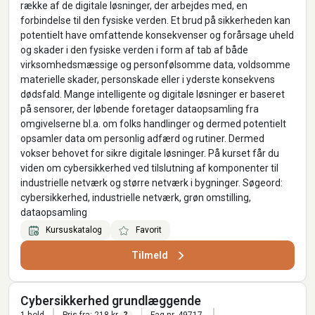
række af de digitale løsninger, der arbejdes med, en
forbindelse til den fysiske verden. Et brud på sikkerheden kan
potentielt have omfattende konsekvenser og forårsage uheld
og skader i den fysiske verden i form af tab af både
virksomhedsmæssige og personfølsomme data, voldsomme
materielle skader, personskade eller i yderste konsekvens
dødsfald. Mange intelligente og digitale løsninger er baseret
på sensorer, der løbende foretager dataopsamling fra
omgivelserne bl.a. om folks handlinger og dermed potentielt
opsamler data om personlig adfærd og rutiner. Dermed
vokser behovet for sikre digitale løsninger. På kurset får du
viden om cybersikkerhed ved tilslutning af komponenter til
industrielle netværk og større netværk i bygninger. Søgeord:
cybersikkerhed, industrielle netværk, grøn omstilling,
dataopsamling
Kursuskatalog
Favorit
Tilmeld
Cybersikkerhed grundlæggende
1 hold
Pris fra: 218 kr.
Fag nr. 49717-
?