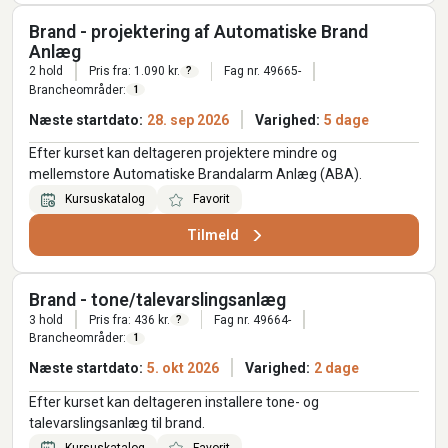
Brand - projektering af Automatiske Brand
Anlæg
2 hold
Pris fra: 1.090 kr.
Fag nr. 49665-
?
Brancheområder:
1
Næste startdato:
28. sep 2026
Varighed:
5 dage
Efter kurset kan deltageren projektere mindre og
mellemstore Automatiske Brandalarm Anlæg (ABA).
Kursuskatalog
Favorit
Tilmeld
Brand - tone/talevarslingsanlæg
3 hold
Pris fra: 436 kr.
Fag nr. 49664-
?
Brancheområder:
1
Næste startdato:
5. okt 2026
Varighed:
2 dage
Efter kurset kan deltageren installere tone- og
talevarslingsanlæg til brand.
Kursuskatalog
Favorit