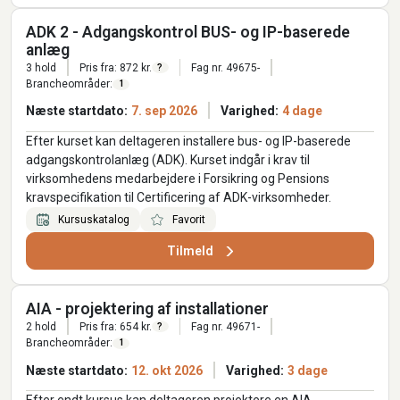
ADK 2 - Adgangskontrol BUS- og IP-baserede
anlæg
3 hold
Pris fra: 872 kr.
Fag nr. 49675-
?
Brancheområder:
1
Næste startdato:
7. sep 2026
Varighed:
4 dage
Efter kurset kan deltageren installere bus- og IP-baserede
adgangskontrolanlæg (ADK). Kurset indgår i krav til
virksomhedens medarbejdere i Forsikring og Pensions
kravspecifikation til Certificering af ADK-virksomheder.
Kursuskatalog
Favorit
Tilmeld
AIA - projektering af installationer
2 hold
Pris fra: 654 kr.
Fag nr. 49671-
?
Brancheområder:
1
Næste startdato:
12. okt 2026
Varighed:
3 dage
Efter endt kursus kan deltageren projektere en AIA-