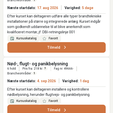
Brancheområder:
1
Næste startdato:
17. aug 2026
Varighed:
5 dage
Efter kurset kan deltageren udføre alle typer brandtekniske
installationer på større og integrerede anlæg. Kurset indgår
som godkendt uddannelse til at blive anerkendt som
kvalificeret montør, jf. DBI-retningslinje 001
Kursuskatalog
Favorit
Tilmeld
Nød-, flugt- og panikbelysning
6 hold
Pris fra: 218 kr.
Fag nr. 49666-
?
Brancheområder:
1
Næste startdato:
4. sep 2026
Varighed:
1 dag
Efter kurset kan deltageren installere og kontrollere
nødbelysning, herunder flugtvejs- og panikbelysning.
Kursuskatalog
Favorit
Tilmeld