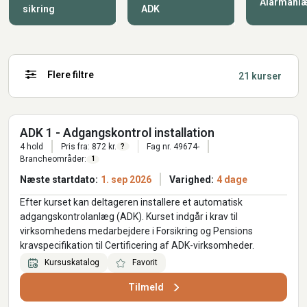
Alarmanlæ
sikring
ADK
Flere filtre
21 kurser
ADK 1 - Adgangskontrol installation
4 hold
Pris fra: 872 kr.
Fag nr. 49674-
?
Brancheområder:
1
Næste startdato:
1. sep 2026
Varighed:
4 dage
Efter kurset kan deltageren installere et automatisk
adgangskontrolanlæg (ADK). Kurset indgår i krav til
virksomhedens medarbejdere i Forsikring og Pensions
kravspecifikation til Certificering af ADK-virksomheder.
Kursuskatalog
Favorit
Tilmeld