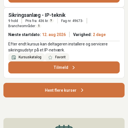
Sikringsanlæg - IP-teknik
9 hold
Pris fra: 436 kr.
Fag nr. 49673-
?
Brancheområder:
1
Næste startdato:
12. aug 2026
Varighed:
2 dage
Efter endt kursus kan deltageren installere og servicere
sikringsudstyr på et IP-netværk.
Kursuskatalog
Favorit
Tilmeld
Hent flere kurser