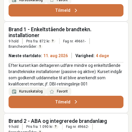
Tilmeld
Brand 1 - Enkeltstående brandtekn.
installationer
9 hold
Pris fra: 872 kr.
Fag nr. 49661-
?
Brancheområder:
1
Næste startdato:
11. aug 2026
Varighed:
4 dage
Efter kurset kan deltageren udføre mindre og enkeltstående
brandtekniske installationer (passive og aktive). Kurset indgår
som godkendt uddannelse til at blive anerkendt som
kvalificeret montør, jf. DBI-retningslinje 001
Kursuskatalog
Favorit
Tilmeld
Brand 2 - ABA og integrerede brandanlæg
9 hold
Pris fra: 1.090 kr.
Fag nr. 49662-
?