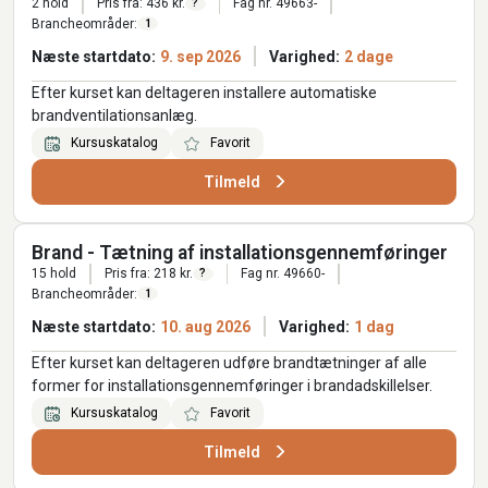
2 hold
Pris fra: 436 kr.
Fag nr. 49663-
?
Brancheområder:
1
Næste startdato:
9. sep 2026
Varighed:
2 dage
Efter kurset kan deltageren installere automatiske
brandventilationsanlæg.
Kursuskatalog
Favorit
Tilmeld
Brand - Tætning af installationsgennemføringer
15 hold
Pris fra: 218 kr.
Fag nr. 49660-
?
Brancheområder:
1
Næste startdato:
10. aug 2026
Varighed:
1 dag
Efter kurset kan deltageren udføre brandtætninger af alle
former for installationsgennemføringer i brandadskillelser.
Kursuskatalog
Favorit
Tilmeld