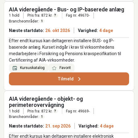
AIA videregående - Bus- og IP-baserede anlæg
1 hold
Pris fra: 872 kr.
Fag nr. 49670-
?
Brancheområder:
1
Næste startdato:
26. okt 2026
Varighed:
4 dage
Efter endt kursus kan deltageren installere BUS- og IP-
baserede anlæg. Kurset indgår i krav til virksomhedens
medarbejdere i Forsikring og Pensions kravspecifikation til
Certificering af AIA-virksomheder.
Kursuskatalog
Favorit
Tilmeld
AIA videregående - objekt- og
perimeterovervågning
1 hold
Pris fra: 872 kr.
Fag nr. 49669-
?
Brancheområder:
1
Næste startdato:
21. sep 2026
Varighed:
4 dage
Efter endt kursus kan deltageren installere elektronisk