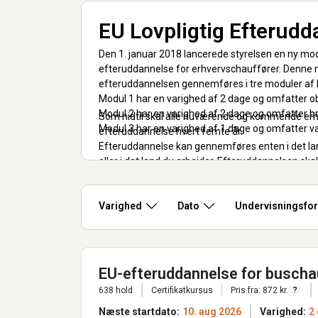
EU Lovpligtig Efterudd
Den 1. januar 2018 lancerede styrelsen en ny mod
efteruddannelse for erhvervschauffører. Denne m
efteruddannelsen gennemføres i tre moduler af h
Modul 1 har en varighed af 2 dage og omfatter obl
Modul 2 har en varighed af 2 dage og omfatter br
Som hidtil skal alle nuværende og kommende e
Modul 3 har en varighed af 1 dage og omfatter val
efteruddannelse hvert femte år.
Efteruddannelse kan gennemføres enten i det lan
eller i det land du arbejder. Efteruddannelsen sk
periode på 12 måneder.
Den sidste dag på den lovpligtige efteruddannelse b
godkendt af Færdselsstyrelsen
Varighed
Dato
Undervisningsfo
Se link nedenfor:
Efteruddannelse til gods- og buskørsel (fstyr.dk)
EU-efteruddannelse for buschauf
638 hold
Certifikatkursus
Pris fra: 872 kr.
?
Næste startdato:
10. aug 2026
Varighed:
2