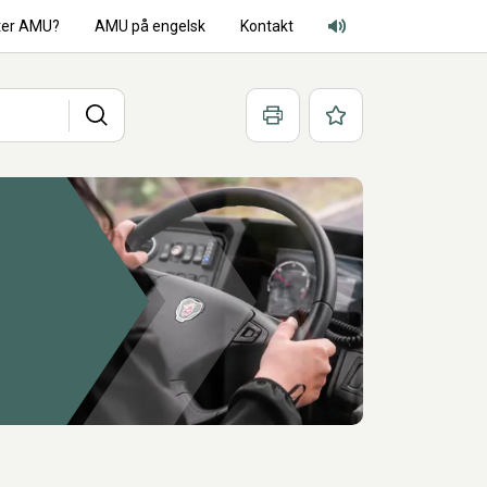
ter AMU?
AMU på engelsk
Kontakt
Adgang for alle lyd
Søg
Print
Favoritter