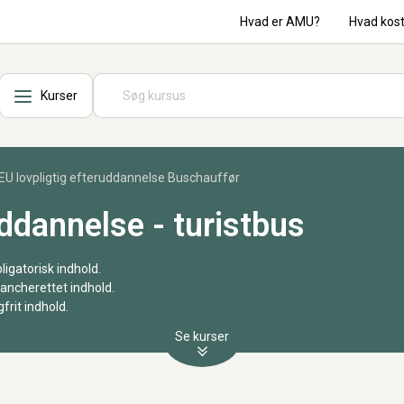
Hvad er AMU?
Hvad kos
Kurser
EU lovpligtig efteruddannelse Buschauffør
uddannelse - turistbus
igatorisk indhold.
ancherettet indhold.
frit indhold.
Se kurser