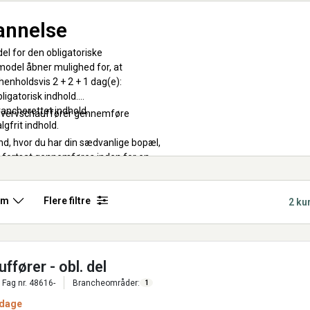
annelse
el for den obligatoriske
odel åbner mulighed for, at
enholdsvis 2 + 2 + 1 dag(e):
igatorisk indhold.
ancherettet indhold.
rhvervschauffører gennemføre
gfrit indhold.
d, hvor du har din sædvanlige bopæl,
al fortsat gennemføres inden for en
estår af et valgfrit indhold, fra en liste
rm
Flere filtre
2 ku
fører - obl. del
Fag nr. 48616-
Brancheområder:
1
 dage