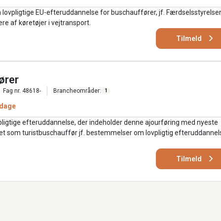
 lovpligtige EU-efteruddannelse for buschauffører, jf. Færdselsstyrelse
re af køretøjer i vejtransport.
Tilmeld
ører
Fag nr. 48618-
Brancheområder:
1
 dage
ligtige efteruddannelse, der indeholder denne ajourføring med nyeste
jdet som turistbuschauffør jf. bestemmelser om lovpligtig efteruddannel
Tilmeld