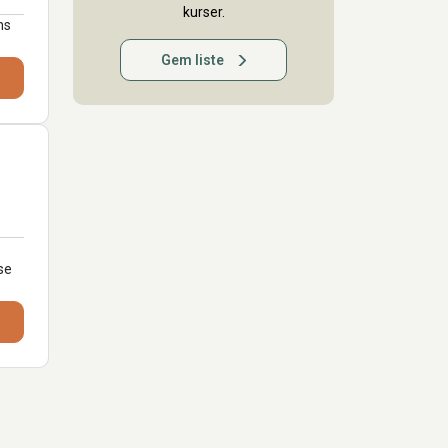
kurser.
ns
Gem liste
se