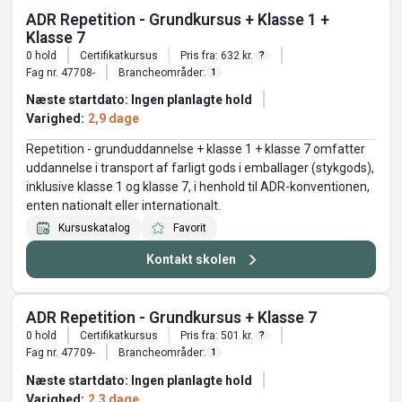
ADR Repetition - Grundkursus + Klasse 1 +
Klasse 7
0 hold
Certifikatkursus
Pris fra: 632 kr.
?
Fag nr. 47708-
Brancheområder:
1
Næste startdato: Ingen planlagte hold
Varighed:
2,9 dage
Repetition - grunduddannelse + klasse 1 + klasse 7 omfatter
uddannelse i transport af farligt gods i emballager (stykgods),
inklusive klasse 1 og klasse 7, i henhold til ADR-konventionen,
enten nationalt eller internationalt.
Kursuskatalog
Favorit
Kontakt skolen
ADR Repetition - Grundkursus + Klasse 7
0 hold
Certifikatkursus
Pris fra: 501 kr.
?
Fag nr. 47709-
Brancheområder:
1
Næste startdato: Ingen planlagte hold
Varighed:
2,3 dage