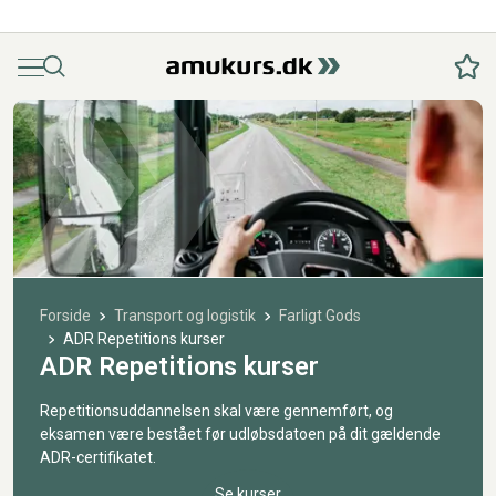
Menu
Søg
Fav
Forside
Transport og logistik
Farligt Gods
ADR Repetitions kurser
ADR Repetitions kurser
Repetitionsuddannelsen skal være gennemført, og
eksamen være bestået før udløbsdatoen på dit gældende
ADR-certifikatet.
Se kurser