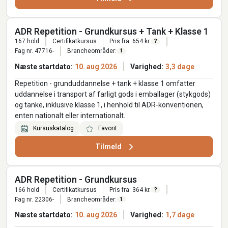
ADR Repetition - Grundkursus + Tank + Klasse 1
167 hold
Certifikatkursus
Pris fra: 654 kr.
?
Fag nr. 47716-
Brancheområder:
1
Næste startdato:
10. aug 2026
Varighed:
3,3 dage
Repetition - grunduddannelse + tank + klasse 1 omfatter
uddannelse i transport af farligt gods i emballager (stykgods)
og tanke, inklusive klasse 1, i henhold til ADR-konventionen,
enten nationalt eller internationalt.
Kursuskatalog
Favorit
Tilmeld
ADR Repetition - Grundkursus
166 hold
Certifikatkursus
Pris fra: 364 kr.
?
Fag nr. 22306-
Brancheområder:
1
Næste startdato:
10. aug 2026
Varighed:
1,7 dage