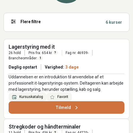
Flere filtre
6 kurser
Lagerstyring med it
26 hold
Pris fra: 654 kr.
Fag nr. 46939-
?
Brancheområder:
1
Daglig opstart
Varighed:
3 dage
Uddannelsen er en introduktion til anvendelse af et
professionelt it-lagerstyrings-system. Deltageren kan arbejde
med lagerstyring, herunder optælling, køb og salg.
Kursuskatalog
Favorit
Tilmeld
Stregkoder og håndterminaler
11 hold
Pris fra: 436 kr.
Fag nr. 44770-
?