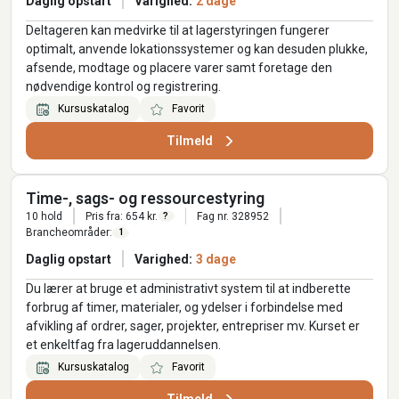
Daglig opstart
Varighed:
2 dage
Deltageren kan medvirke til at lagerstyringen fungerer
optimalt, anvende lokationssystemer og kan desuden plukke,
afsende, modtage og placere varer samt foretage den
nødvendige kontrol og registrering.
Kursuskatalog
Favorit
Tilmeld
Time-, sags- og ressourcestyring
10 hold
Pris fra: 654 kr.
Fag nr. 328952
?
Brancheområder:
1
Daglig opstart
Varighed:
3 dage
Du lærer at bruge et administrativt system til at indberette
forbrug af timer, materialer, og ydelser i forbindelse med
afvikling af ordrer, sager, projekter, entrepriser mv. Kurset er
et enkeltfag fra lageruddannelsen.
Kursuskatalog
Favorit