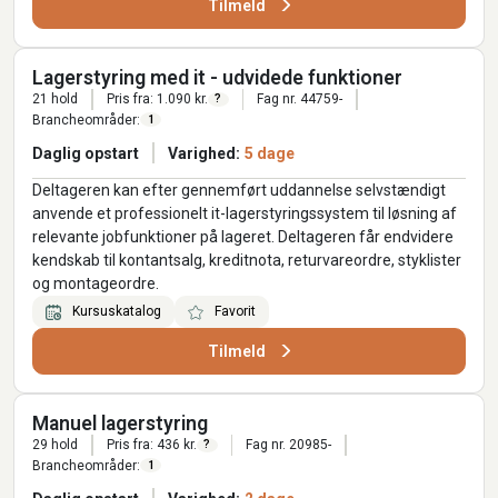
Tilmeld
Lagerstyring med it - udvidede funktioner
21 hold
Pris fra: 1.090 kr.
Fag nr. 44759-
?
Brancheområder:
1
Daglig opstart
Varighed:
5 dage
Deltageren kan efter gennemført uddannelse selvstændigt
anvende et professionelt it-lagerstyringssystem til løsning af
relevante jobfunktioner på lageret. Deltageren får endvidere
kendskab til kontantsalg, kreditnota, returvareordre, styklister
og montageordre.
Kursuskatalog
Favorit
Tilmeld
Manuel lagerstyring
29 hold
Pris fra: 436 kr.
Fag nr. 20985-
?
Brancheområder:
1