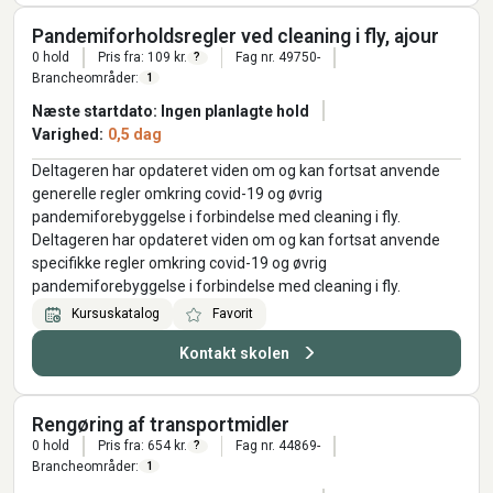
Pandemiforholdsregler ved cleaning i fly, ajour
0 hold
Pris fra: 109 kr.
Fag nr. 49750-
?
Brancheområder:
1
Næste startdato: Ingen planlagte hold
Varighed:
0,5 dag
Deltageren har opdateret viden om og kan fortsat anvende
generelle regler omkring covid-19 og øvrig
pandemiforebyggelse i forbindelse med cleaning i fly.
Deltageren har opdateret viden om og kan fortsat anvende
specifikke regler omkring covid-19 og øvrig
pandemiforebyggelse i forbindelse med cleaning i fly.
Kursuskatalog
Favorit
Kontakt skolen
Rengøring af transportmidler
0 hold
Pris fra: 654 kr.
Fag nr. 44869-
?
Brancheområder:
1