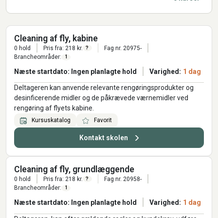
Cleaning af fly, kabine
0 hold
Pris fra: 218 kr.
Fag nr. 20975-
?
Brancheområder:
1
Næste startdato: Ingen planlagte hold
Varighed:
1 dag
Deltageren kan anvende relevante rengøringsprodukter og
desinficerende midler og de påkrævede værnemidler ved
rengøring af flyets kabine.
Kursuskatalog
Favorit
Kontakt skolen
Cleaning af fly, grundlæggende
0 hold
Pris fra: 218 kr.
Fag nr. 20958-
?
Brancheområder:
1
Næste startdato: Ingen planlagte hold
Varighed:
1 dag