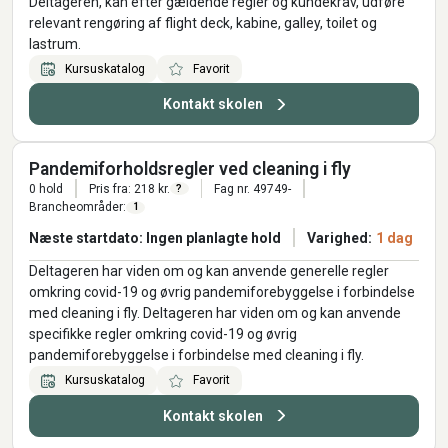
Deltageren, kan efter gældende regler og kundekrav, udføre
relevant rengøring af flight deck, kabine, galley, toilet og
lastrum.
Kursuskatalog
Favorit
Kontakt skolen
Pandemiforholdsregler ved cleaning i fly
0 hold
Pris fra: 218 kr.
Fag nr. 49749-
?
Brancheområder:
1
Næste startdato: Ingen planlagte hold
Varighed:
1 dag
Deltageren har viden om og kan anvende generelle regler
omkring covid-19 og øvrig pandemiforebyggelse i forbindelse
med cleaning i fly. Deltageren har viden om og kan anvende
specifikke regler omkring covid-19 og øvrig
pandemiforebyggelse i forbindelse med cleaning i fly.
Kursuskatalog
Favorit
Kontakt skolen