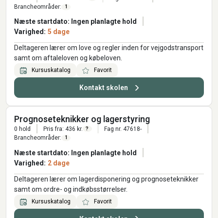
Brancheområder:
1
Næste startdato: Ingen planlagte hold
Varighed:
5 dage
Deltageren lærer om love og regler inden for vejgodstransport
samt om aftaleloven og købeloven.
Kursuskatalog
Favorit
Kontakt skolen
Prognoseteknikker og lagerstyring
0 hold
Pris fra: 436 kr.
Fag nr. 47618-
?
Brancheområder:
1
Næste startdato: Ingen planlagte hold
Varighed:
2 dage
Deltageren lærer om lagerdisponering og prognoseteknikker
samt om ordre- og indkøbsstørrelser.
Kursuskatalog
Favorit