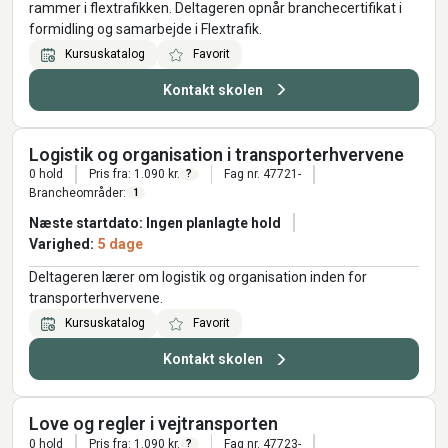
rammer i flextrafikken. Deltageren opnår branchecertifikat i
formidling og samarbejde i Flextrafik.
Kursuskatalog
Favorit
Kontakt skolen
Logistik og organisation i transporterhvervene
0 hold
Pris fra: 1.090 kr.
Fag nr. 47721-
?
Brancheområder:
1
Næste startdato: Ingen planlagte hold
Varighed:
5 dage
Deltageren lærer om logistik og organisation inden for
transporterhvervene.
Kursuskatalog
Favorit
Kontakt skolen
Love og regler i vejtransporten
0 hold
Pris fra: 1.090 kr.
Fag nr. 47723-
?