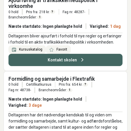
Ajourføring af trafiksikkerhedspolitik i
virksomhe
0 hold
Pris fra: 218 kr.
Fag nr. 48287-
?
Brancheområder:
1
Næste startdato: Ingen planlagte hold
Varighed:
1 dag
Deltageren bliver ajourført i forhold til nye regler og erfaringer
i forhold til en aktiv trafiksikkerhedspolitik i virksomheden.
Kursuskatalog
Favorit
Kontakt skolen
Formidling og samarbejde i Flextrafik
0 hold
Certifikatkursus
Pris fra: 654 kr.
?
Fag nr. 48738-
Brancheområder:
1
Næste startdato: Ingen planlagte hold
Varighed:
3 dage
Deltageren har det nødvendige kendskab til og viden om
formidling og samarbejde, samt kultur- og adfærdsforståelse,
der sætter deltageren i stand til at agere inden for regler og