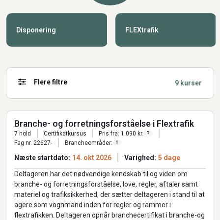
Disponering
FLEXtrafik
Flere filtre
9 kurser
Branche- og forretningsforståelse i Flextrafik
7 hold
Certifikatkursus
Pris fra: 1.090 kr.
?
Fag nr. 22627-
Brancheområder:
1
Næste startdato:
14. okt 2026
Varighed:
5 dage
Deltageren har det nødvendige kendskab til og viden om
branche- og forretningsforståelse, love, regler, aftaler samt
materiel og trafiksikkerhed, der sætter deltageren i stand til at
agere som vognmand inden for regler og rammer i
flextrafikken. Deltageren opnår branchecertifikat i branche-og