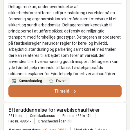
Deltageren kan, under overholdelse af
sikkerhedsforskrifterne, udføre lastsikring i varebiler på en
forsvarlig og ergonomisk korrekt måde samt medvirke til et
sikkert og sundt arbejdsmiljø. Deltageren har kendskab til
principperne i at udføre sikker, defensiv og miljørigtig
transport, med forskellige godstyper. Deltageren er opdateret
på færdselsregler, herunder regler for køre- og hviletid,
arbejdstid, standsning og parkering samt kørsel med trailer,
der kan relateres til arbejdet som fører af varebil, der
anvendes til erhvervsmæssig godstransport. Deltageren kan
yde førstehjælp i henhold til Dansk førstehjælpsråds
uddannelsesplaner for Førstehjælp for erhvervschauffører.
Kursuskatalog
Favorit
Tilmeld
Efteruddannelse for varebilschauffører
231 hold
Certifikatkursus
Pris fra: 436 kr.
?
Fag nr. 48851-
Brancheområder:
1