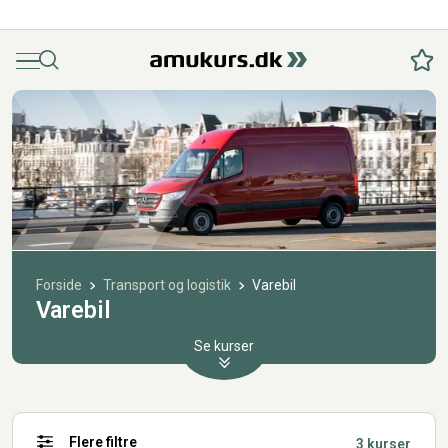
Menu
Søg
Fav
Forside
Transport og logistik
Varebil
Varebil
Se kurser
Flere filtre
3 kurser