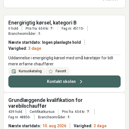
Energirigtig kørsel, kategori B
0 hold
Pris fra: 654 kr.
Fag nr. 45115-
?
Brancheområder:
1
Næste startdato: Ingen planlagte hold
Varighed:
3 dage
Uddannelse i energirigtig kørsel med små køretøjer for lidt
mere erfarne chauffører.
Kursuskatalog
Favorit
Kontakt skolen
Grundlæggende kvalifikation for
varebilschauffør
439 hold
Certifikatkursus
Pris fra: 654 kr.
?
Fag nr. 48850-
Brancheområder:
1
Næste startdato:
10. aug 2026
Varighed:
3 dage