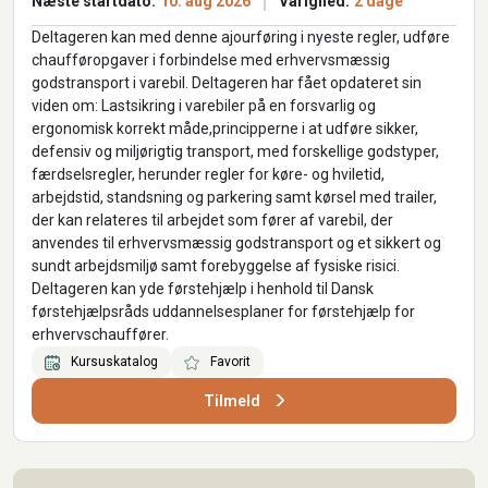
Næste startdato:
10. aug 2026
Varighed:
2 dage
Deltageren kan med denne ajourføring i nyeste regler, udføre
chaufføropgaver i forbindelse med erhvervsmæssig
godstransport i varebil. Deltageren har fået opdateret sin
viden om: Lastsikring i varebiler på en forsvarlig og
ergonomisk korrekt måde,principperne i at udføre sikker,
defensiv og miljørigtig transport, med forskellige godstyper,
færdselsregler, herunder regler for køre- og hviletid,
arbejdstid, standsning og parkering samt kørsel med trailer,
der kan relateres til arbejdet som fører af varebil, der
anvendes til erhvervsmæssig godstransport og et sikkert og
sundt arbejdsmiljø samt forebyggelse af fysiske risici.
Deltageren kan yde førstehjælp i henhold til Dansk
førstehjælpsråds uddannelsesplaner for førstehjælp for
erhvervschauffører.
Kursuskatalog
Favorit
Tilmeld