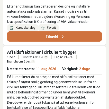
Efter endt kursus kan deltageren designe og installere
automatiske indbrudsalarmer. Kurset indgår i krav til
virksomhedens medarbejdere i Forsikring og Pensions
kravspecifikation til Certificering af AIA-virksomheder
Kursuskatalog
Favorit
Tilmeld
Affaldsfraktioner i cirkulært byggeri
1 hold
Pris fra: 4.360 kr.
Fag nr. 21571-
?
Brancheområder:
1
Næste startdato:
11. aug 2026
Varighed:
2 dage
På kurset lærer du at arbejde med affaldsfraktioner med
fokus på størst mulig genbrug og genanvendelse ud fra en
cirkulær tankegang. Du lærer at sortere ud fra kendskab til de
mulige behandlingsformer og under hensynet til økonomi,
miljø, bæredygtighed og kvaliteten af slutproduktet.
Derudover er der også fokus på at udregne kostprisen for
bortskaffelse af fagspecifikke affaldsfraktioner.