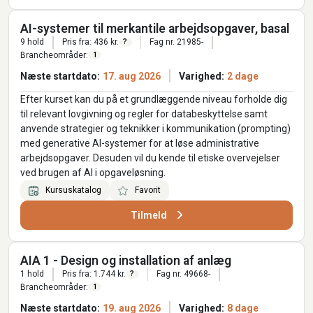
AI-systemer til merkantile arbejdsopgaver, basal
9 hold
Pris fra: 436 kr.
Fag nr. 21985-
?
Brancheområder:
1
Næste startdato:
17. aug 2026
Varighed:
2 dage
Efter kurset kan du på et grundlæggende niveau forholde dig
til relevant lovgivning og regler for databeskyttelse samt
anvende strategier og teknikker i kommunikation (prompting)
med generative AI-systemer for at løse administrative
arbejdsopgaver. Desuden vil du kende til etiske overvejelser
ved brugen af AI i opgaveløsning.
Kursuskatalog
Favorit
Tilmeld
AIA 1 - Design og installation af anlæg
1 hold
Pris fra: 1.744 kr.
Fag nr. 49668-
?
Brancheområder:
1
Næste startdato:
19. aug 2026
Varighed:
8 dage