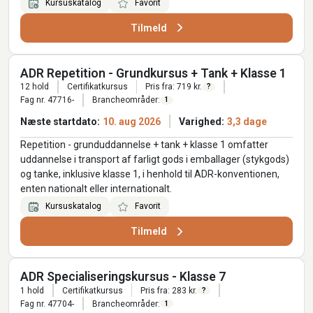
Kursuskatalog
Favorit
Tilmeld
ADR Repetition - Grundkursus + Tank + Klasse 1
12 hold
Certifikatkursus
Pris fra: 719 kr.
?
Fag nr. 47716-
Brancheområder:
1
Næste startdato:
10. aug 2026
Varighed:
3,3 dage
Repetition - grunduddannelse + tank + klasse 1 omfatter
uddannelse i transport af farligt gods i emballager (stykgods)
og tanke, inklusive klasse 1, i henhold til ADR-konventionen,
enten nationalt eller internationalt.
Kursuskatalog
Favorit
Tilmeld
ADR Specialiseringskursus - Klasse 7
1 hold
Certifikatkursus
Pris fra: 283 kr.
?
Fag nr. 47704-
Brancheområder:
1