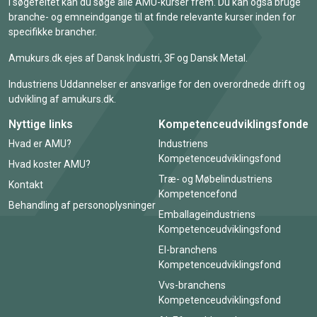
I søgefeltet kan du søge alle AMU-kurser frem. Du kan også bruge
branche- og emneindgange til at finde relevante kurser inden for
specifikke brancher.
Amukurs.dk ejes af Dansk Industri, 3F og Dansk Metal.
Industriens Uddannelser er ansvarlige for den overordnede drift og
udvikling af amukurs.dk.
Nyttige links
Kompetenceudviklingsfonde
Hvad er AMU?
Industriens
Kompetenceudviklingsfond
Hvad koster AMU?
Træ- og Møbelindustriens
Kontakt
Kompetencefond
Behandling af personoplysninger
Emballageindustriens
Kompetenceudviklingsfond
El-branchens
Kompetenceudviklingsfond
Vvs-branchens
Kompetenceudviklingsfond