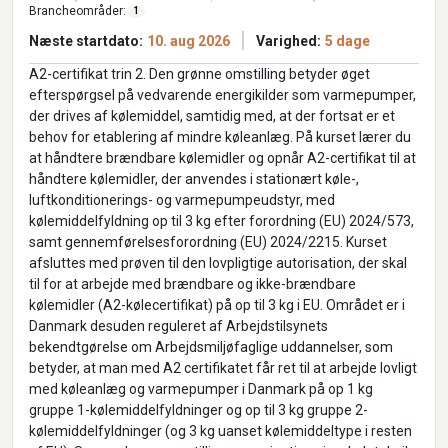
Brancheområder:
1
Næste startdato:
10. aug 2026
Varighed:
5 dage
A2-certifikat trin 2. Den grønne omstilling betyder øget
efterspørgsel på vedvarende energikilder som varmepumper,
der drives af kølemiddel, samtidig med, at der fortsat er et
behov for etablering af mindre køleanlæg. På kurset lærer du
at håndtere brændbare kølemidler og opnår A2-certifikat til at
håndtere kølemidler, der anvendes i stationært køle-,
luftkonditionerings- og varmepumpeudstyr, med
kølemiddelfyldning op til 3 kg efter forordning (EU) 2024/573,
samt gennemførelsesforordning (EU) 2024/2215. Kurset
afsluttes med prøven til den lovpligtige autorisation, der skal
til for at arbejde med brændbare og ikke-brændbare
kølemidler (A2-kølecertifikat) på op til 3 kg i EU. Området er i
Danmark desuden reguleret af Arbejdstilsynets
bekendtgørelse om Arbejdsmiljøfaglige uddannelser, som
betyder, at man med A2 certifikatet får ret til at arbejde lovligt
med køleanlæg og varmepumper i Danmark på op 1 kg
gruppe 1-kølemiddelfyldninger og op til 3 kg gruppe 2-
kølemiddelfyldninger (og 3 kg uanset kølemiddeltype i resten