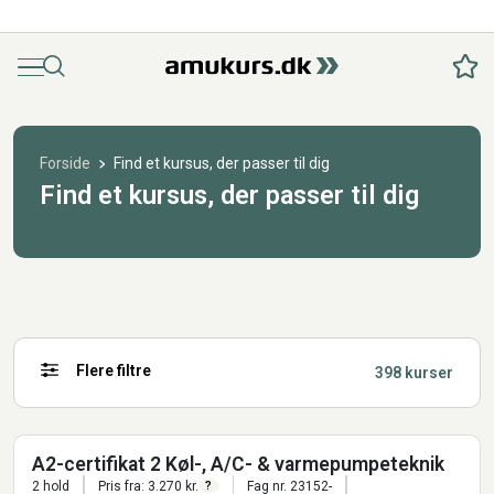
Menu
Søg
Fav
Forside
Find et kursus, der passer til dig
Find et kursus, der passer til dig
Flere filtre
398 kurser
A2-certifikat 2 Køl-, A/C- & varmepumpeteknik
2 hold
Pris fra: 3.270 kr.
Fag nr. 23152-
?