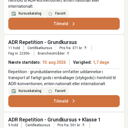
henhold til ADR-konventionen, enten nationalt eller
internationalt.
Kursuskatalog
Favorit
Tilmeld
ADR Repetition - Grundkursus
11 hold
Certifikatkursus
Pris fra: 371 kr.
?
Fag nr. 22306-
Brancheområder:
1
Næste startdato:
10. aug 2026
Varighed:
1,7 dage
Repetition - grunduddannelse omfatter uddannelse i
transport af farligt gods i emballager (stykgods) i henhold til
ADR-konventionen, enten nationalt eller internationalt.
Kursuskatalog
Favorit
Tilmeld
ADR Repetition - Grundkursus + Klasse 1
9 hold
Certifikatkursus
Pris fra: 501 kr.
?