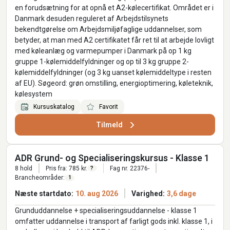
en forudsætning for at opnå et A2-kølecertifikat. Området er i
Danmark desuden reguleret af Arbejdstilsynets
bekendtgørelse om Arbejdsmiljøfaglige uddannelser, som
betyder, at man med A2 certifikatet får ret til at arbejde lovligt
med køleanlæg og varmepumper i Danmark på op 1 kg
gruppe 1-kølemiddelfyldninger og op til 3 kg gruppe 2-
kølemiddelfyldninger (og 3 kg uanset kølemiddeltype i resten
af EU). Søgeord: grøn omstilling, energioptimering, køleteknik,
kølesystem
Kursuskatalog
Favorit
Tilmeld
ADR Grund- og Specialiseringskursus - Klasse 1
8 hold
Pris fra: 785 kr.
Fag nr. 22376-
?
Brancheområder:
1
Næste startdato:
10. aug 2026
Varighed:
3,6 dage
Grunduddannelse + specialiseringsuddannelse - klasse 1
omfatter uddannelse i transport af farligt gods inkl. klasse 1, i