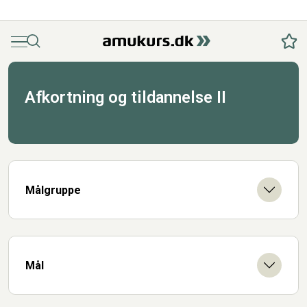
Menu
Søg
Fav
Afkortning og tildannelse II
Målgruppe
Mål