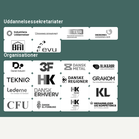
Uddannelsessekretariater
Organisationer
© Copyright 2026 Amukurs |
Powered by: MCB