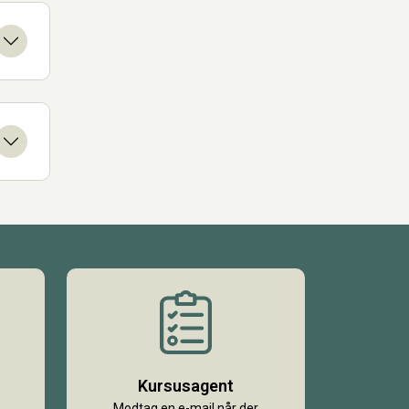
Kursusagent
Modtag en e-mail når der