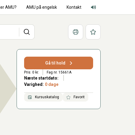
ter AMU?
AMU på engelsk
Kontakt
Adgang for alle lyd
Søg
Print
Favoritter
Gå til hold
Pris: 0 kr.
Fag nr. 15661A
Næste startdato:
Varighed:
0 dage
Kursuskatalog
Favorit