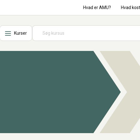
Hvad er AMU?
Hvad kos
Kurser