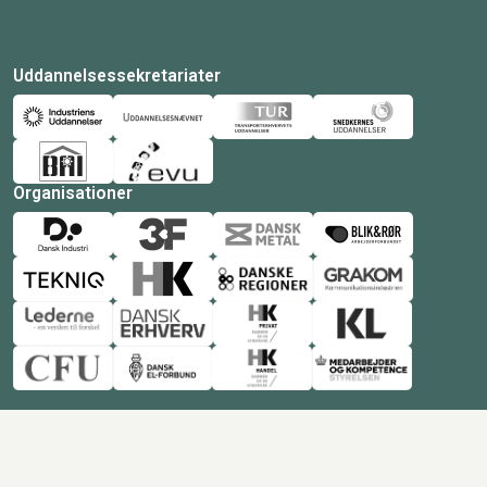
Uddannelsessekretariater
Organisationer
© Copyright 2026 Amukurs |
Powered by: MCB