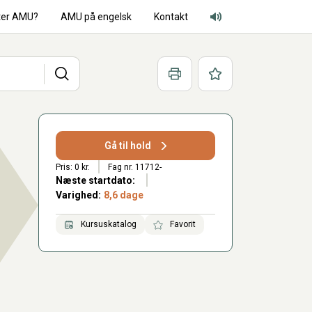
ter AMU?
AMU på engelsk
Kontakt
Adgang for alle lyd
Søg
Print
Favoritter
Gå til hold
Pris: 0 kr.
Fag nr. 11712-
Næste startdato:
Varighed:
8,6 dage
Kursuskatalog
Favorit