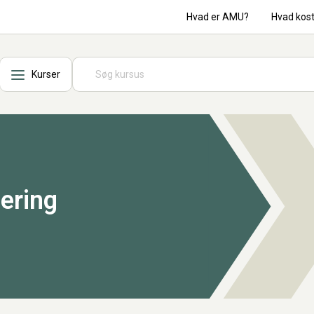
Hvad er AMU?
Hvad kos
Kurser
lering