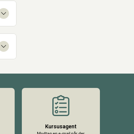
Kursusagent
Modtag en e-mail når der