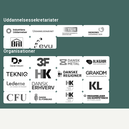
Uddannelsessekretariater
Organisationer
© Copyright 2026 Amukurs |
Powered by: MCB