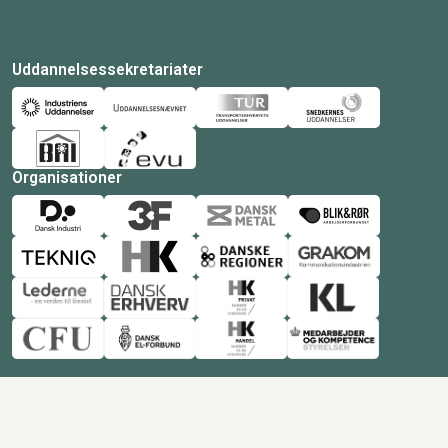
Uddannelsessekretariater
Organisationer
© Copyright 2026 Amukurs |
Powered by: MCB