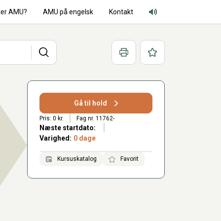
ter AMU?
AMU på engelsk
Kontakt
Adgang for alle lyd
Søg
Print
Favoritter
Gå til hold
Pris: 0 kr.
Fag nr. 11762-
Næste startdato:
Varighed:
0 dage
Kursuskatalog
Favorit