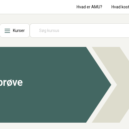
Hvad er AMU?
Hvad kos
Kurser
prøve