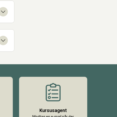
Kursusagent
Modtag en e-mail når der