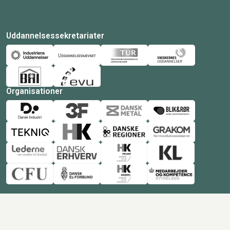
Uddannelsessekretariater
Organisationer
© Copyright 2026 Amukurs |
Powered by: MCB