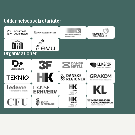
Uddannelsessekretariater
Organisationer
© Copyright 2026 Amukurs |
Powered by: MCB