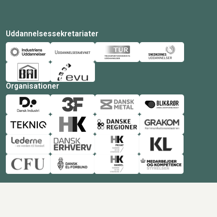
Uddannelsessekretariater
Organisationer
© Copyright 2026 Amukurs |
Powered by: MCB