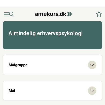
Menu
Søg
Fav
Almindelig erhvervspsykologi
Målgruppe
Mål