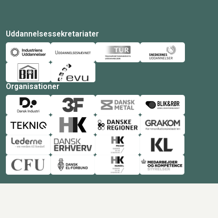
Uddannelsessekretariater
Organisationer
© Copyright 2026 Amukurs |
Powered by: MCB