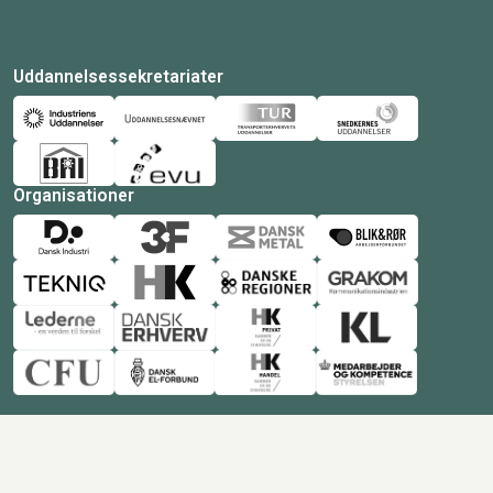
Uddannelsessekretariater
Organisationer
© Copyright 2026 Amukurs |
Powered by: MCB