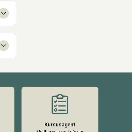
Kursusagent
Modtag en e-mail når der