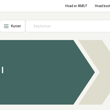
Hvad er AMU?
Hvad kos
Kurser
I