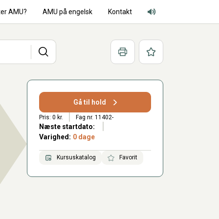
ter AMU?
AMU på engelsk
Kontakt
Adgang for alle lyd
Søg
Print
Favoritter
Gå til hold
Pris: 0 kr.
Fag nr. 11402-
Næste startdato:
Varighed:
0 dage
Kursuskatalog
Favorit