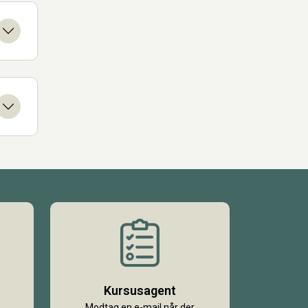
Kursusagent
Modtag en e-mail når der