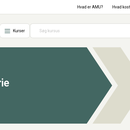
Hvad er AMU?
Hvad kos
Kurser
rie