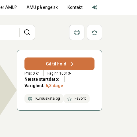
ter AMU?
AMU på engelsk
Kontakt
Adgang for alle lyd
Søg
Print
Favoritter
Gå til hold
Pris: 0 kr.
Fag nr. 10013-
Næste startdato:
Varighed:
6,3 dage
Kursuskatalog
Favorit