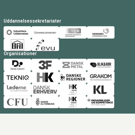
Uddannelsessekretariater
Organisationer
© Copyright 2026 Amukurs |
Powered by: MCB