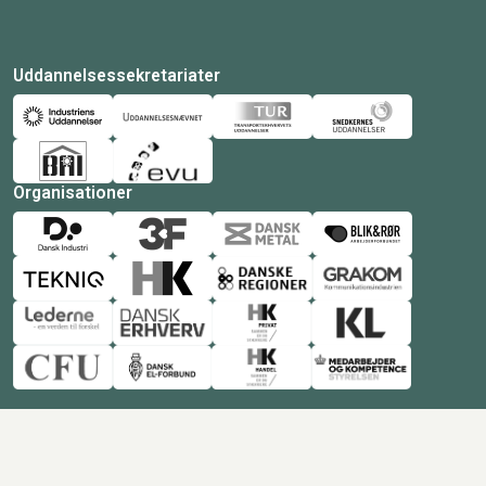
Uddannelsessekretariater
Organisationer
© Copyright 2026 Amukurs |
Powered by: MCB