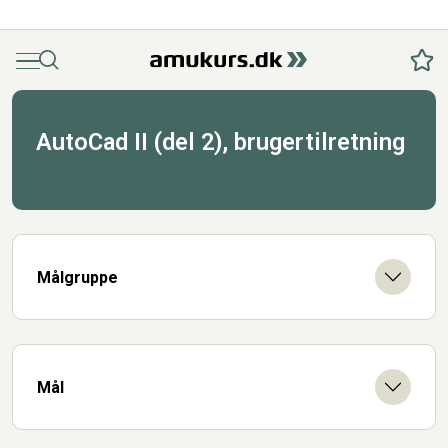
Menu
Søg
Fav
AutoCad II (del 2), brugertilretning
Målgruppe
Mål