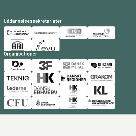
Uddannelsessekretariater
Organisationer
© Copyright 2026 Amukurs |
Powered by: MCB