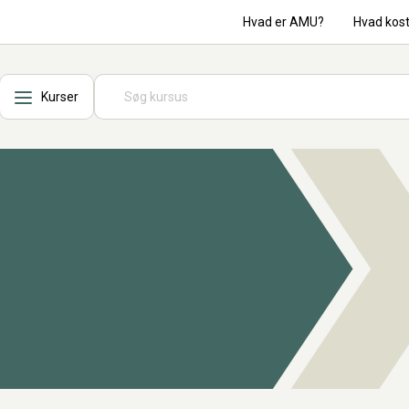
Hvad er AMU?
Hvad kos
Kurser