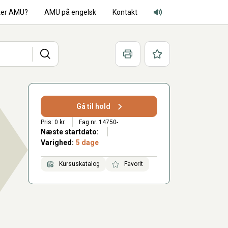
ter AMU?
AMU på engelsk
Kontakt
Adgang for alle lyd
Søg
Print
Favoritter
Gå til hold
Pris: 0 kr.
Fag nr. 14750-
Næste startdato:
Varighed:
5 dage
Kursuskatalog
Favorit