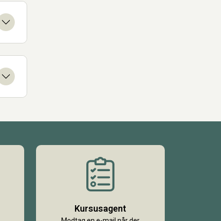
Kursusagent
Modtag en e-mail når der