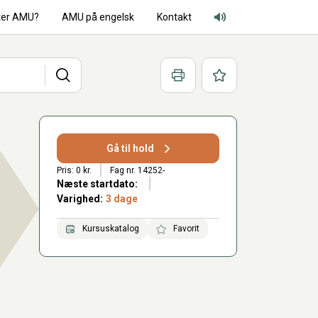
ter AMU?
AMU på engelsk
Kontakt
Adgang for alle lyd
Søg
Print
Favoritter
Gå til hold
Pris: 0 kr.
Fag nr. 14252-
Næste startdato:
Varighed:
3 dage
Kursuskatalog
Favorit