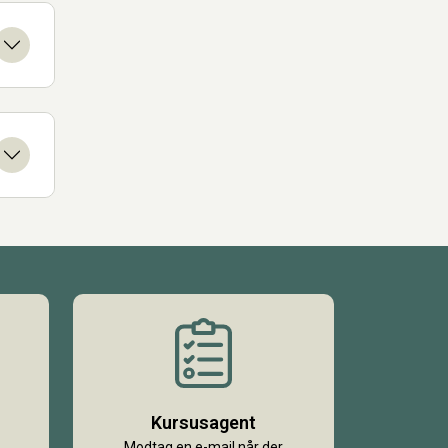
Kursusagent
Modtag en e-mail når der