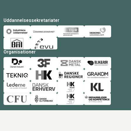
Uddannelsessekretariater
Organisationer
© Copyright 2026 Amukurs |
Powered by: MCB