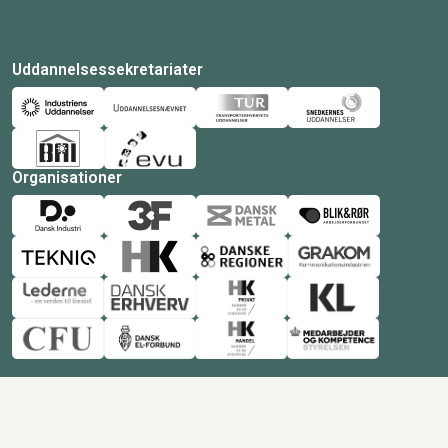
Uddannelsessekretariater
Organisationer
© Copyright 2026 Amukurs |
Powered by: MCB