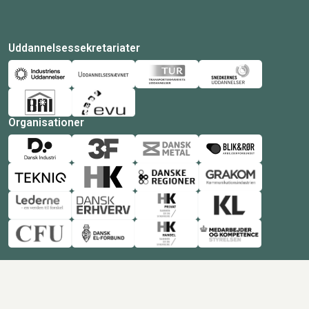
Uddannelsessekretariater
Organisationer
© Copyright 2026 Amukurs |
Powered by: MCB