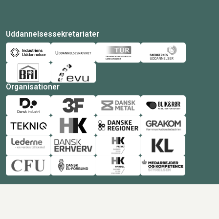
Uddannelsessekretariater
Organisationer
© Copyright 2026 Amukurs |
Powered by: MCB