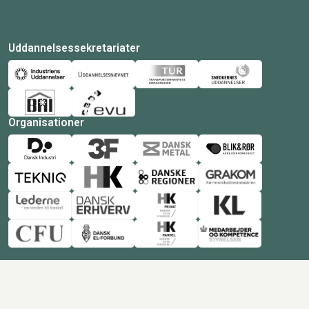
Uddannelsessekretariater
Organisationer
© Copyright 2026 Amukurs |
Powered by: MCB